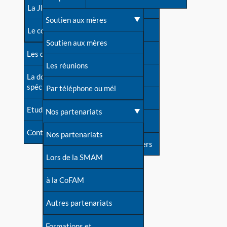
contacts
La JIA
Une difficulté d'allaitement ?
Soutien aux mères
Contact presse
Le congrès
Cas particuliers
Soutien aux mères
Dossier de presse
Les dossiers de l'allaitement
Mythes et vérités
Les réunions
Soutenir LLL
La documentation
spécialisée
Devenir animatrice ?
Par téléphone ou mél
Livre d'or
Etudes récentes
Une question sur le site
Nos partenariats
Forum
Contact
Nos partenariats
S'inscrire à nos newsletters
Lors de la SMAM
à la CoFAM
Autres partenariats
Formations et