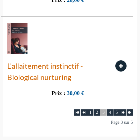
Prix :
26,00
€
L'allaitement instinctif -
Biological nurturing
Prix :
30,00
€
1
2
3
4
5
Page 3 sur 5