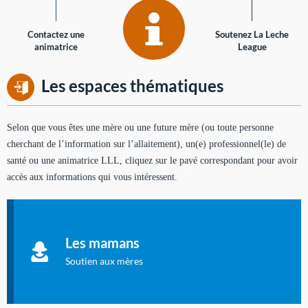
Contactez une
Soutenez La Leche
animatrice
League
Les espaces thématiques
Selon que vous êtes une mère ou une future mère (ou toute personne
cherchant de l’information sur l’allaitement), un(e) professionnel(le) de
santé ou une animatrice LLL, cliquez sur le pavé correspondant pour avoir
accès aux informations qui vous intéressent.
Soutien aux mères
Informations sur l'allaitement et le maternage, pour vous aider
Les mamans
à allaiter et vous informer : toutes les rubriques qui
concernent l'allaitement.
Soutien aux mères