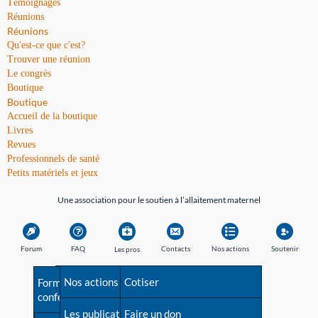
Témoignages
Réunions
Réunions
Qu'est-ce que c'est?
Trouver une réunion
Le congrès
Boutique
Boutique
Accueil de la boutique
Livres
Revues
Professionnels de santé
Petits matériels et jeux
Une association pour le soutien à l’allaitement maternel
Forum
FAQ
Contacts
Nos actions
Soutenir
Les pros
Avant la naissance
Nos actions
Besoin d'aide?
Cotiser
Formations et
conférences
Les débuts
Les publications
Répertoire de tous les
Faire un don