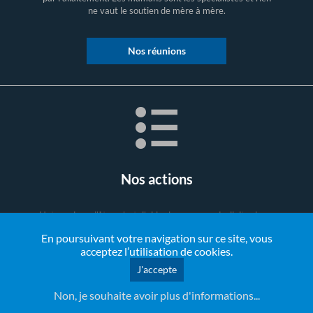
ne vaut le soutien de mère à mère.
Nos réunions
Nos actions
Notre raison d'être, c'est d'aider les mamans à allaiter leurs
bébés, les soutenir, les encourager, les informer.
En poursuivant votre navigation sur ce site, vous
acceptez l’utilisation de cookies.
Nos actions
J'accepte
Non, je souhaite avoir plus d'informations...