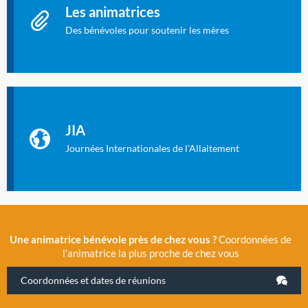
Les animatrices
Des bénévoles pour soutenir les mères
Identifiant oublié ?
Mot de passe oublié ?
Les Journées Internationales de l'Allaitement
La Cité des Sciences et de l’Industrie a accueilli en novembre
JIA
2019 la 11e Journée Internationale de l’Allaitement, un
évènement exceptionnel organisé par LLL France.
Journées Internationales de l'Allaitement
Une animatrice bénévole près de chez vous ?
Coordonnées de
l’animatrice la plus proche de chez vous
Coordonnées et dates de réunions