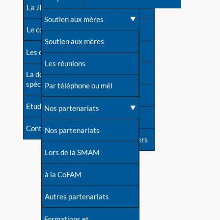
contacts
La JIA
Une difficulté d'allaitement ?
Soutien aux mères
Contact presse
Le congrès
Cas particuliers
Soutien aux mères
Dossier de presse
Les dossiers de l'allaitement
Mythes et vérités
Les réunions
Soutenir LLL
La documentation
spécialisée
Devenir animatrice ?
Par téléphone ou mél
Livre d'or
Etudes récentes
Une question sur le site
Nos partenariats
Forum
Contact
Nos partenariats
S'inscrire à nos newsletters
Lors de la SMAM
à la CoFAM
Autres partenariats
Formations et