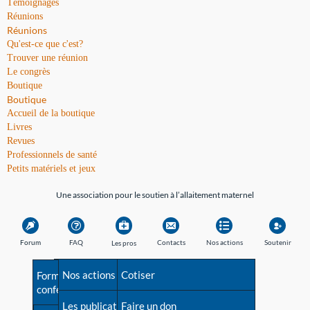
Témoignages
Réunions
Réunions
Qu'est-ce que c'est?
Trouver une réunion
Le congrès
Boutique
Boutique
Accueil de la boutique
Livres
Revues
Professionnels de santé
Petits matériels et jeux
Une association pour le soutien à l’allaitement maternel
Forum
FAQ
Contacts
Nos actions
Soutenir
Les pros
Avant la naissance
Nos actions
Besoin d'aide?
Cotiser
Formations et
conférences
Les débuts
Les publications
Répertoire de tous les
Faire un don