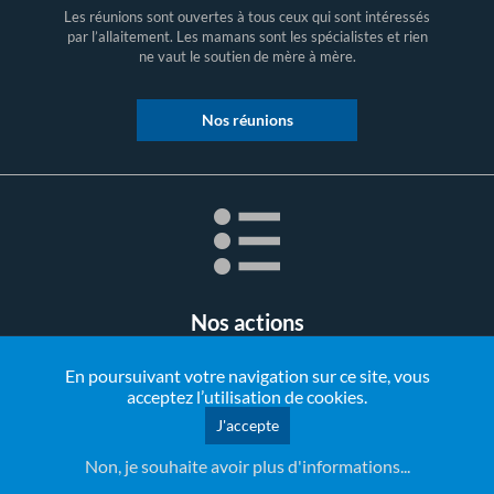
Les réunions sont ouvertes à tous ceux qui sont intéressés
par l’allaitement. Les mamans sont les spécialistes et rien
ne vaut le soutien de mère à mère.
Nos réunions
Nos actions
En poursuivant votre navigation sur ce site, vous
Notre raison d'être, c'est d'aider les mamans à allaiter leurs
acceptez l’utilisation de cookies.
bébés, les soutenir, les encourager, les informer.
J'accepte
Nos actions
Non, je souhaite avoir plus d'informations...