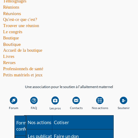
Témoignages
Réunions
Réunions
Qu'est-ce que c'est?
Trouver une réunion
Le congrès
Boutique
Boutique
Accueil de la boutique
Livres
Revues
Professionnels de santé
Petits matériels et jeux
Une association pour le soutien à l’allaitement maternel
Forum
FAQ
Contacts
Nos actions
Soutenir
Les pros
Avant la naissance
Nos actions
Besoin d'aide?
Cotiser
Formations et
conférences
Les débuts
Les publications
Répertoire de tous les
Faire un don