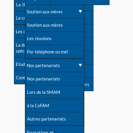
contacts
La JIA
Une difficulté d'allaitement ?
Soutien aux mères
Contact presse
Le congrès
Cas particuliers
Soutien aux mères
Dossier de presse
Les dossiers de l'allaitement
Mythes et vérités
Les réunions
Soutenir LLL
La documentation
spécialisée
Devenir animatrice ?
Par téléphone ou mél
Livre d'or
Etudes récentes
Une question sur le site
Nos partenariats
Forum
Contact
Nos partenariats
S'inscrire à nos newsletters
Lors de la SMAM
à la CoFAM
Autres partenariats
Formations et