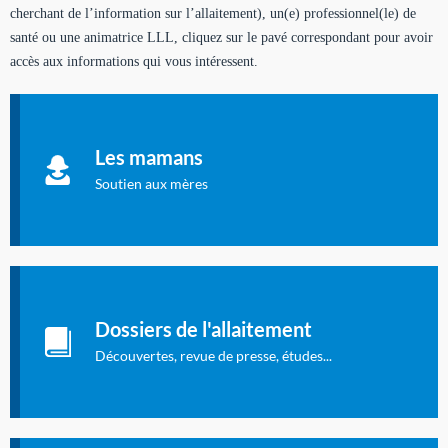
cherchant de l’information sur l’allaitement), un(e) professionnel(le) de
santé ou une animatrice LLL, cliquez sur le pavé correspondant pour avoir
accès aux informations qui vous intéressent.
Soutien aux mères
Informations sur l'allaitement et le maternage, pour vous aider
Les mamans
à allaiter et vous informer : toutes les rubriques qui
concernent l'allaitement.
Soutien aux mères
Les dossiers de l'allaitement
Publication en langue française qui fait le point sur les
Dossiers de l'allaitement
dernières études sur l'allaitement publiées dans la presse
internationale.
Découvertes, revue de presse, études...