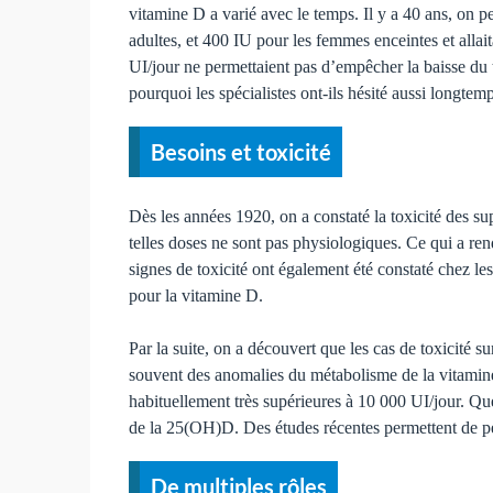
vitamine D a varié avec le temps. Il y a 40 ans, on 
adultes, et 400 IU pour les femmes enceintes et allai
UI/jour ne permettaient pas d’empêcher la baisse du 
pourquoi les spé­cialistes ont-ils hésité aussi longtem
Besoins et toxicité
Dès les années 1920, on a constaté la toxicité des sup­
telles doses ne sont pas physiologiques. Ce qui a rendu
signes de toxicité ont également été constaté chez les
pour la vitamine D.
Par la suite, on a découvert que les cas de toxicité 
souvent des anomalies du métabolisme de la vitamine D
habituellement très supérieures à 10 000 UI/jour. Que
de la 25(OH)D. Des études récentes permettent de pen
De multiples rôles