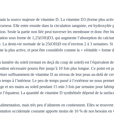
humain la source majeure de vitamine D. La vitamine D3 (forme plus acti
rseur. Elle entre ensuite dans la circulation sanguine, est hydroxy­lée pa
tion. Seule la partie non liée peut traverser les membrane et donc êtr
rculation sous forme de 1,25(OH)D3, qui augmente l’absorption du calciu
se. La demi-vie normale de la 25(OH)D est d’environ 2 à 3 semai­nes. Si
rme la plus active, et peut être considérée comme la « véritable » forme
 lu­mière du soleil (restant en deçà du coup de soleil) est l’équivalent 
ition nécessaire pourra être jusqu’à 10 fois plus lon­gue. Ce point est
étiser suffisamment de vitamine D au niveau de leur peau au-delà de cer
temps à l’intérieur. Le peu de temps passé à l’extérieur ne nous perme
sage et ses mains au soleil pendant 15 min 3 fois par semaine pour fabri
e l’équateur. La quantité de vitamine D synthétisée dépend de la surface 
limentation, mais très peu d’aliments en contiennent. Elles se trouvent 
imentation occidentale courante apporte moins de 10 % de nos besoins e