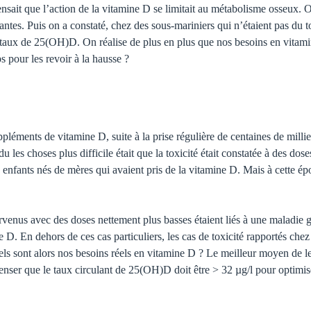
pensait que l’action de la vitamine D se limitait au métabolisme osseux.
tantes. Puis on a constaté, chez des sous-mariniers qui n’étaient pas du
taux de 25(OH)D. On réalise de plus en plus que nos besoins en vitamin
ps pour les revoir à la hausse ?
pléments de vitamine D, suite à la prise régulière de centai­nes de millie
 les choses plus difficile était que la toxicité était constatée à des dose
 enfants nés de mères qui avaient pris de la vitamine D. Mais à cette épo
survenus avec des doses nettement plus basses étaient liés à une maladie 
. En dehors de ces cas particuliers, les cas de toxicité rapportés chez d
ls sont alors nos besoins réels en vitamine D ? Le meil­leur moyen de le
ser que le taux circulant de 25(OH)D doit être > 32 µg/l pour optimiser 