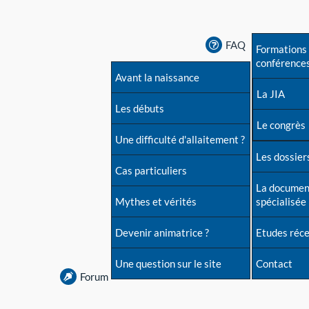
FAQ
Formations 
conférence
Avant la naissance
La JIA
Les débuts
Le congrès
Une difficulté d'allaitement ?
Les dossiers
Cas particuliers
La documen
Mythes et vérités
spécialisée
Devenir animatrice ?
Etudes réc
Une question sur le site
Contact
Forum