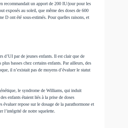
 On re­commandait un apport de 200 IU/jour pour les
 tout exposés au soleil, que même des doses de 600
e D ont été sous-estimés. Pour quelles raisons, et
rs d’UI par de jeunes enfants. Il est clair que de
s plus basses chez certains enfants. Par ailleurs, des
que, il n’existait pas de moyens d’évaluer le statut
génétique, le syndrome de Wil­liams, qui induit
es enfants étaient liés à la prise de doses
s évaluer repose sur le dosage de la para­thormone et
l’intégrité de notre squelette.