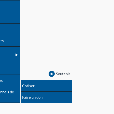
ats
Soutenir
es
Cotiser
onnels de
Faire un don