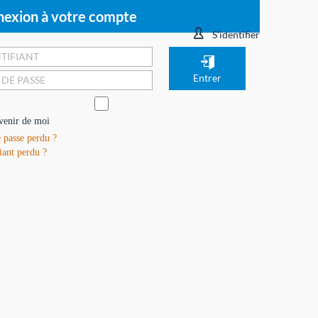
exion à votre compte
S'identifier
venir de moi
 passe perdu ?
iant perdu ?