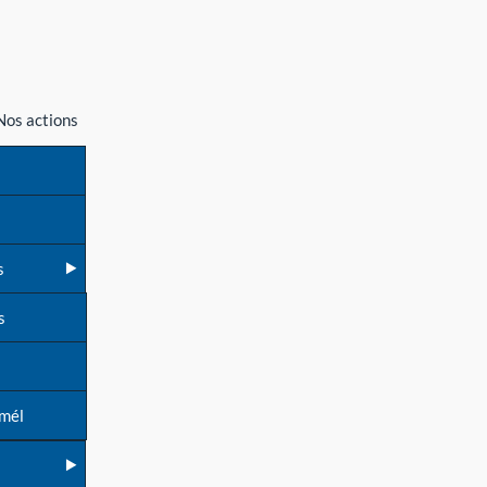
Nos actions
s
s
 mél