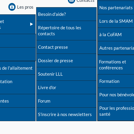
Contacts
Les pros
Nos partenariats
Besoin d'aide?
Lors de la SMAM
et
s
Répertoire de tous les
contacts
à la CoFAM
Contact presse
Autres partenari
Dossier de presse
Formations et
conférences
 de l'allaitement
Soutenir LLL
Formation
tation
Livre d'or
Pour nos bénévol
entes
Forum
Pour les professi
santé
S'inscrire à nos newsletters