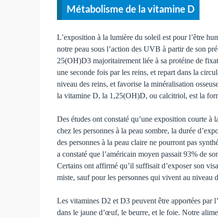
Métabolisme de la vitamine D
L’exposition à la lumière du soleil est pour l’être 
notre peau sous l’action des UVB à partir de son précu
25(OH)D3 majoritairement liée à sa protéine de fixa
une seconde fois par les reins, et repart dans la ci
niveau des reins, et favorise la minéralisation osseu
la vitamine D, la 1,25(OH)D, ou calcitriol, est la fo
Des études ont constaté qu’une exposition courte à la
chez les personnes à la peau sombre, la durée d’expos
des personnes à la peau claire ne pourront pas synth
a constaté que l’américain moyen passait 93% de son 
Certains ont affirmé qu’il suffisait d’exposer son vi
miste, sauf pour les personnes qui vivent au niveau d
Les vitamines D2 et D3 peuvent être apportées par l’a
dans le jaune d’œuf, le beurre, et le foie. Notre al