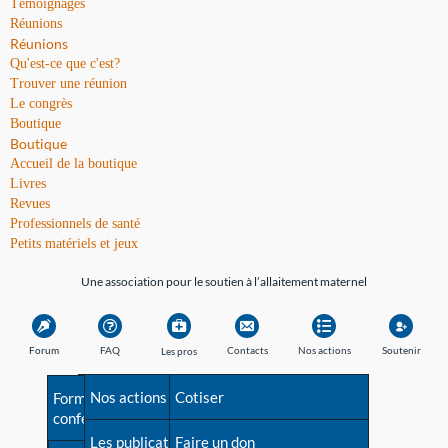
Témoignages
Réunions
Réunions
Qu'est-ce que c'est?
Trouver une réunion
Le congrès
Boutique
Boutique
Accueil de la boutique
Livres
Revues
Professionnels de santé
Petits matériels et jeux
Une association pour le soutien à l’allaitement maternel
Forum
FAQ
Contacts
Nos actions
Soutenir
Les pros
Avant la naissance
Nos actions
Besoin d'aide?
Cotiser
Formations et
conférences
Les débuts
Les publications
Répertoire de tous les
Faire un don