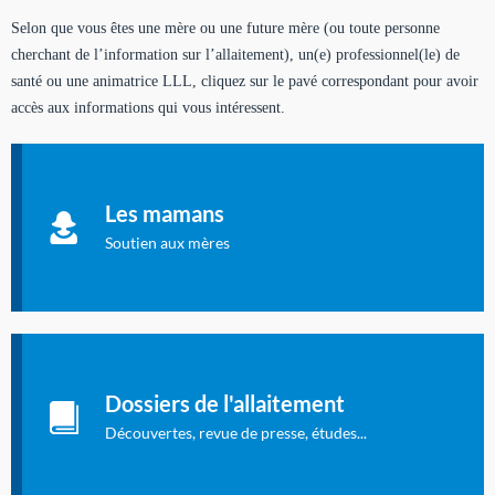
Selon que vous êtes une mère ou une future mère (ou toute personne
cherchant de l’information sur l’allaitement), un(e) professionnel(le) de
santé ou une animatrice LLL, cliquez sur le pavé correspondant pour avoir
accès aux informations qui vous intéressent.
Soutien aux mères
Informations sur l'allaitement et le maternage, pour vous aider
Les mamans
à allaiter et vous informer : toutes les rubriques qui
concernent l'allaitement.
Soutien aux mères
Les dossiers de l'allaitement
Publication en langue française qui fait le point sur les
Dossiers de l'allaitement
dernières études sur l'allaitement publiées dans la presse
internationale.
Découvertes, revue de presse, études...