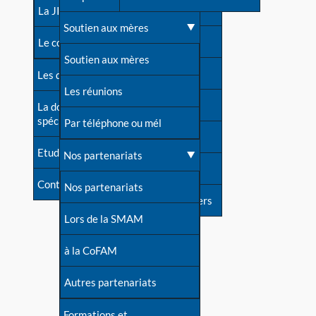
contacts
La JIA
Une difficulté d'allaitement ?
Soutien aux mères
Contact presse
Le congrès
Cas particuliers
Soutien aux mères
Dossier de presse
Les dossiers de l'allaitement
Mythes et vérités
Les réunions
Soutenir LLL
La documentation
spécialisée
Devenir animatrice ?
Par téléphone ou mél
Livre d'or
Etudes récentes
Une question sur le site
Nos partenariats
Forum
Contact
Nos partenariats
S'inscrire à nos newsletters
Lors de la SMAM
à la CoFAM
Autres partenariats
Formations et