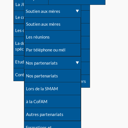
contacts
La JIA
Une difficulté d'allaitement ?
Soutien aux mères
Contact presse
Le congrès
Cas particuliers
Soutien aux mères
Dossier de presse
Les dossiers de l'allaitement
Mythes et vérités
Les réunions
Soutenir LLL
La documentation
spécialisée
Devenir animatrice ?
Par téléphone ou mél
Livre d'or
Etudes récentes
Une question sur le site
Nos partenariats
Forum
Contact
Nos partenariats
S'inscrire à nos newsletters
Lors de la SMAM
à la CoFAM
Autres partenariats
Formations et