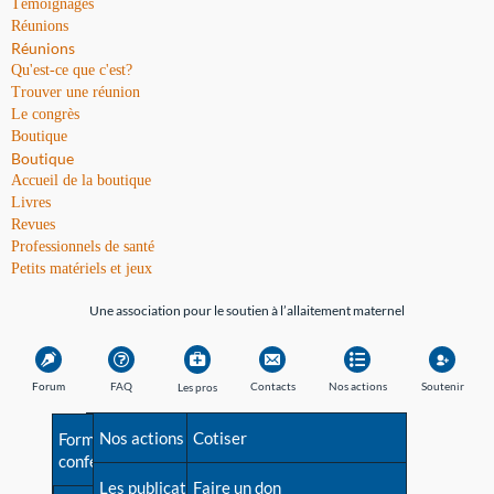
Témoignages
Réunions
Réunions
Qu'est-ce que c'est?
Trouver une réunion
Le congrès
Boutique
Boutique
Accueil de la boutique
Livres
Revues
Professionnels de santé
Petits matériels et jeux
Une association pour le soutien à l’allaitement maternel
Forum
FAQ
Contacts
Nos actions
Soutenir
Les pros
Avant la naissance
Nos actions
Besoin d'aide?
Cotiser
Formations et
conférences
Les débuts
Les publications
Répertoire de tous les
Faire un don