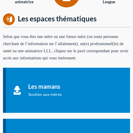
animatrice
League
Les espaces thématiques
Selon que vous êtes une mère ou une future mère (ou toute personne
cherchant de l’information sur l’allaitement), un(e) professionnel(le) de
santé ou une animatrice LLL, cliquez sur le pavé correspondant pour avoir
accès aux informations qui vous intéressent.
Soutien aux mères
Informations sur l'allaitement et le maternage, pour vous aider
Les mamans
à allaiter et vous informer : toutes les rubriques qui
concernent l'allaitement.
Soutien aux mères
Les dossiers de l'allaitement