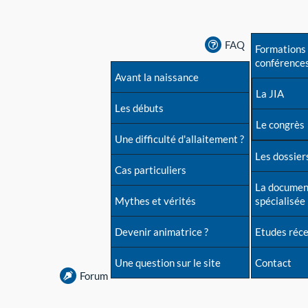
FAQ
Formations 
conférence
Avant la naissance
La JIA
Les débuts
Le congrès
Une difficulté d'allaitement ?
Les dossiers
Cas particuliers
La documen
Mythes et vérités
spécialisée
Devenir animatrice ?
Etudes réc
Une question sur le site
Contact
Forum