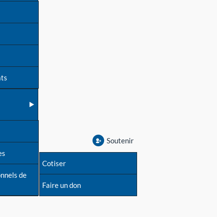
ats
Soutenir
es
Cotiser
onnels de
Faire un don