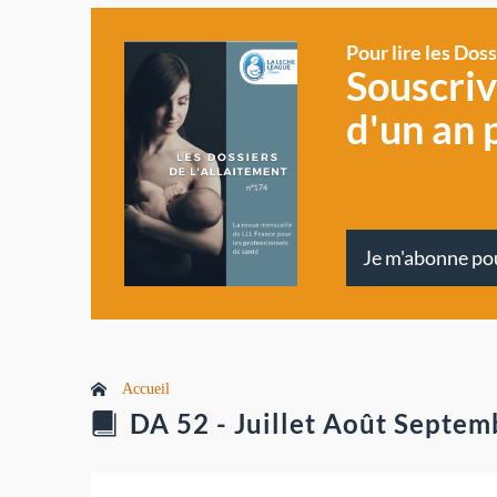
Pour lire les Dos
Souscri
d'un an 
Je m'abonne po
Accueil
DA 52 - Juillet Août Septe