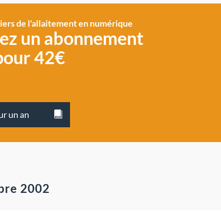
siers de l'allaitement en numérique
vez un abonnement
pour 42€
ur un an
mbre 2002