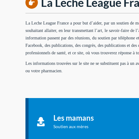
La Leche League Fra
La Leche League France a pour but d’aider, par un soutien de m
souhaitant allaiter, en leur transmettant l’art, le savoir-faire de l
information passent par des réunions, du soutien par téléphone e
Facebook, des publications, des congrès, des publications et des 
professionnels de santé, et ce site, où vous trouverez réponse à to
Les informations trouvées sur le site ne se substituent pas à un 
ou votre pharmacien.
Soutien aux mères
Informations sur l'allaitement et le maternage, pour
Les mamans
vous aider à allaiter et vous informer : toutes les
rubriques qui concernent l'allaitement.
Soutien aux mères