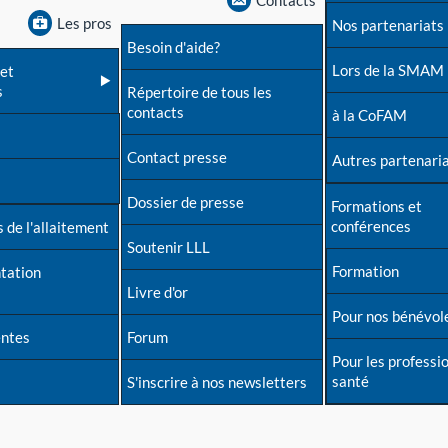
Contacts
Les pros
Nos partenariats
Besoin d'aide?
Lors de la SMAM
et
s
Répertoire de tous les
contacts
à la CoFAM
Contact presse
Autres partenari
Dossier de presse
Formations et
conférences
 de l'allaitement
Soutenir LLL
Formation
tation
Livre d'or
Pour nos bénévol
entes
Forum
Pour les professi
santé
S'inscrire à nos newsletters