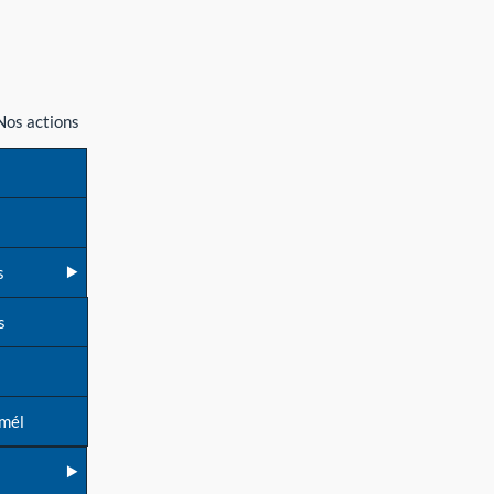
Nos actions
s
s
 mél