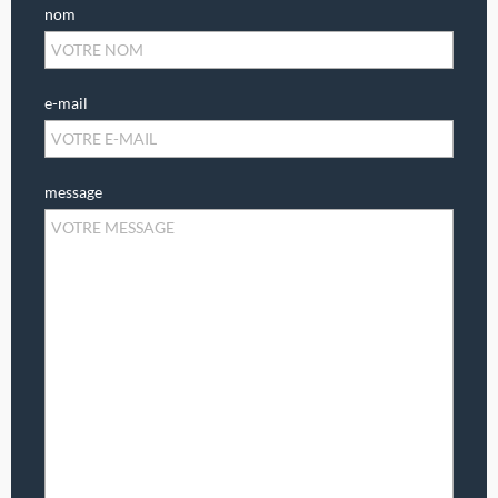
nom
e-mail
message