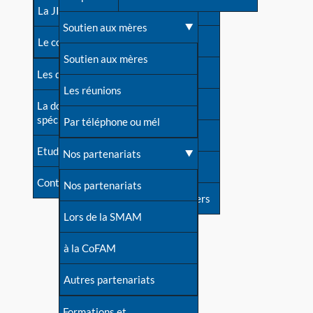
contacts
La JIA
Une difficulté d'allaitement ?
Soutien aux mères
Contact presse
Le congrès
Cas particuliers
Soutien aux mères
Dossier de presse
Les dossiers de l'allaitement
Mythes et vérités
Les réunions
Soutenir LLL
La documentation
spécialisée
Devenir animatrice ?
Par téléphone ou mél
Livre d'or
Etudes récentes
Une question sur le site
Nos partenariats
Forum
Contact
Nos partenariats
S'inscrire à nos newsletters
Lors de la SMAM
à la CoFAM
Autres partenariats
Formations et