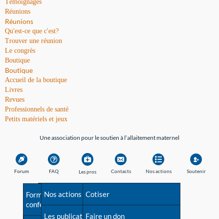
Témoignages
Réunions
Réunions
Qu'est-ce que c'est?
Trouver une réunion
Le congrès
Boutique
Boutique
Accueil de la boutique
Livres
Revues
Professionnels de santé
Petits matériels et jeux
Une association pour le soutien à l’allaitement maternel
Forum
FAQ
Contacts
Nos actions
Soutenir
Les pros
Avant la naissance
Nos actions
Besoin d'aide?
Cotiser
Formations et
conférences
Les débuts
Les publications
Répertoire de tous les
Faire un don