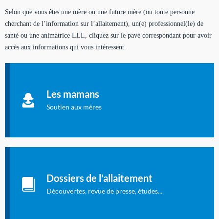
Selon que vous êtes une mère ou une future mère (ou toute personne
cherchant de l’information sur l’allaitement), un(e) professionnel(le) de
santé ou une animatrice LLL, cliquez sur le pavé correspondant pour avoir
accès aux informations qui vous intéressent.
Soutien aux mères
Informations sur l'allaitement et le maternage, pour vous aider
Les mamans
à allaiter et vous informer : toutes les rubriques qui
concernent l'allaitement.
Soutien aux mères
Les dossiers de l'allaitement
Publication en langue française qui fait le point sur les
Dossiers de l'allaitement
dernières études sur l'allaitement publiées dans la presse
internationale.
Découvertes, revue de presse, études...