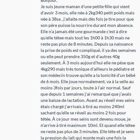
Bonjour,
Je suis jeune maman d'une petite fille qui vient
d'avoir 3 mois, elle née à 2kg340 petit poids mais
née à 38sa , j'allaite mais dès fois je tire pour que
son père puisse la nourrire durant mon absence.
Elle n'a jamais été une gourmande c'est à dire
qu'elle tétee mais tout les 1h00 à 1h30 mais ne
reste pas plus de 8 minutes. Depuis sa naissance
la prise de poids est compliqué, il ya des semaines
ou elle peut prendre 350g et d'autres 40g
seulement. À 3 mois aujourd'hui elle ne pèse que
4kg290 mais très tonique d'ailleurs le pédiatre et
son médecin trouve qu'elle a la tonicité d'un bébé
de 6 mois. Elle joue normalement, va à la selle au
moins 3fois par jours, toute à l'air normal. Sauf
que depuis 1 semaines j'ai remarqué que j'avais
une baisse de lactation. Avant au réveil mes seins
étais chargé j'arrivais à tiré au moins 240ml
sachant qu'elle se réveil au moins 2 fois pour
tétée. À ce jour mes seins sont devenu moue, je
n'arrive à tiré maximum 10ml. Et quand elle tétee
ne reste pas plus de 3 minutes. Elle téte et je sens
la pression du lait qui monte mais une fois la