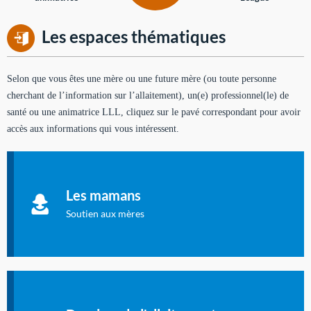
Les espaces thématiques
Selon que vous êtes une mère ou une future mère (ou toute personne
cherchant de l’information sur l’allaitement), un(e) professionnel(le) de
santé ou une animatrice LLL, cliquez sur le pavé correspondant pour avoir
accès aux informations qui vous intéressent.
Soutien aux mères
Informations sur l'allaitement et le maternage, pour vous aider
Les mamans
à allaiter et vous informer : toutes les rubriques qui
concernent l'allaitement.
Soutien aux mères
Les dossiers de l'allaitement
Publication en langue française qui fait le point sur les