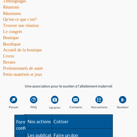
Témoignages
Réunions
Réunions
Qu'est-ce que c'est?
Trouver une réunion
Le congrès
Boutique
Boutique
Accueil de la boutique
Livres
Revues
Professionnels de santé
Petits matériels et jeux
Une association pour le soutien à l’allaitement maternel
Forum
FAQ
Contacts
Nos actions
Soutenir
Les pros
Avant la naissance
Nos actions
Besoin d'aide?
Cotiser
Formations et
conférences
Les débuts
Les publications
Répertoire de tous les
Faire un don