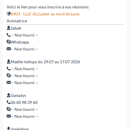
Voici le lien pour vous inscrire à nos réunions:
6903 - LLLF ALLLaiter au nord de Lyon.
Animatrice
Sabah
-- Non fourni --
Whatsapp
-- Non fourni --
Maëlle indispo du 29.07 au 17.07 2026
-- Non fourni --
-- Non fourni --
-- Non fourni --
Gwladys
06 60 98 39 60
-- Non fourni --
-- Non fourni --
Joséphine