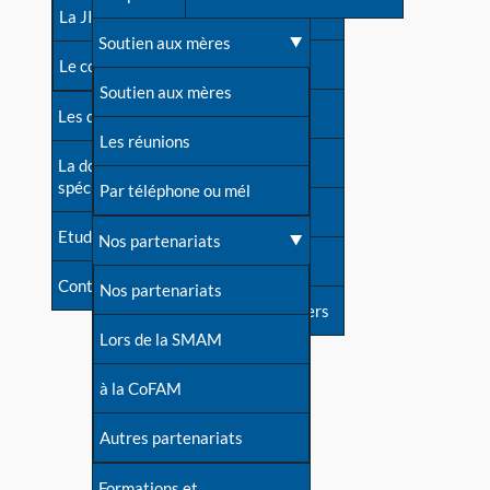
contacts
La JIA
Une difficulté d'allaitement ?
Soutien aux mères
Contact presse
Le congrès
Cas particuliers
Soutien aux mères
Dossier de presse
Les dossiers de l'allaitement
Mythes et vérités
Les réunions
Soutenir LLL
La documentation
spécialisée
Devenir animatrice ?
Par téléphone ou mél
Livre d'or
Etudes récentes
Une question sur le site
Nos partenariats
Forum
Contact
Nos partenariats
S'inscrire à nos newsletters
Lors de la SMAM
à la CoFAM
Autres partenariats
Formations et