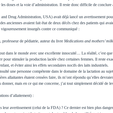
es doses et la voie d’administration. Il reste donc difficile de conclure
d Drug Administration, USA) avait déjà lancé un avertissement pour in
études anciennes avaient fait état de deux décès chez des patients qui av
ent vigoureusement insurgés contre ce communiqué :
 professeur de pédiatrie, auteur du livre
Medications and mothers’ mil
out dans le monde avec une excellente innocuité… La réalité, c’est que
 pour stimuler la production lactée chez certaines femmes. Il reste exact
fant, et éviter ainsi les effets secondaires nocifs des laits industriels.
nsulté une personne compétente dans le domaine de la lactation au sujet
res allaitantes étaient censées faire, ils m’ont répondu qu’elles devraie
ous donner, mais en ce qui me concerne, j’ai tout simplement décidé de les
tions d’allaitement) :
 leur avertissement (celui de la FDA) ? Ce dernier est bien plus dangere