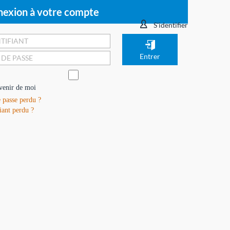
exion à votre compte
S'identifier
venir de moi
 passe perdu ?
iant perdu ?