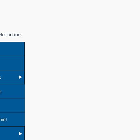
Nos actions
s
s
 mél