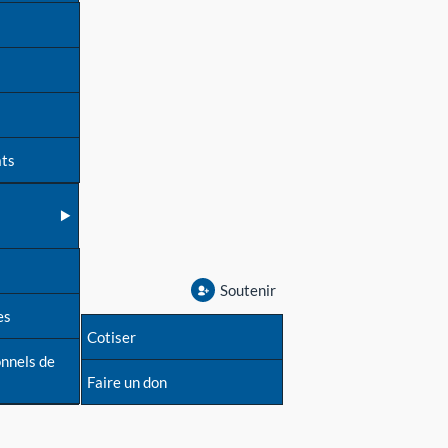
ats
Soutenir
es
Cotiser
onnels de
Faire un don