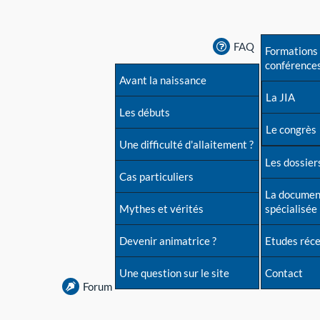
FAQ
Formations 
conférence
Avant la naissance
La JIA
Les débuts
Le congrès
Une difficulté d'allaitement ?
Les dossiers
Cas particuliers
La documen
Mythes et vérités
spécialisée
Devenir animatrice ?
Etudes réc
Une question sur le site
Contact
Forum