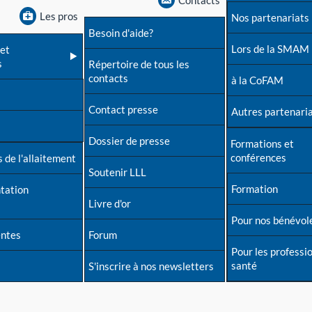
Contacts
Les pros
Nos partenariats
Besoin d'aide?
Lors de la SMAM
et
s
Répertoire de tous les
contacts
à la CoFAM
Contact presse
Autres partenari
Dossier de presse
Formations et
conférences
 de l'allaitement
Soutenir LLL
Formation
tation
Livre d'or
Pour nos bénévol
entes
Forum
Pour les professi
santé
S'inscrire à nos newsletters