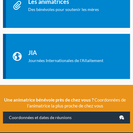
Les animatrices
Des bénévoles pour soutenir les mères
Identifiant oublié ?
Mot de passe oublié ?
Les Journées Internationales de l'Allaitement
La Cité des Sciences et de l’Industrie a accueilli en novembre
JIA
2019 la 11e Journée Internationale de l’Allaitement, un
évènement exceptionnel organisé par LLL France.
Journées Internationales de l'Allaitement
Une animatrice bénévole près de chez vous ?
Coordonnées de
l’animatrice la plus proche de chez vous
Coordonnées et dates de réunions