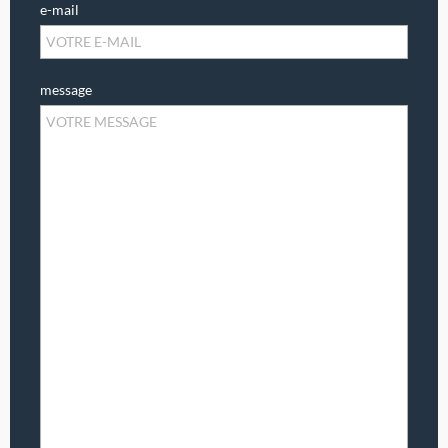
e-mail
message