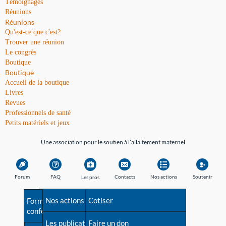
Témoignages
Réunions
Réunions
Qu'est-ce que c'est?
Trouver une réunion
Le congrès
Boutique
Boutique
Accueil de la boutique
Livres
Revues
Professionnels de santé
Petits matériels et jeux
Une association pour le soutien à l’allaitement maternel
Forum
FAQ
Contacts
Nos actions
Soutenir
Les pros
Avant la naissance
Nos actions
Besoin d'aide?
Cotiser
Formations et
conférences
Les débuts
Les publications
Répertoire de tous les
Faire un don