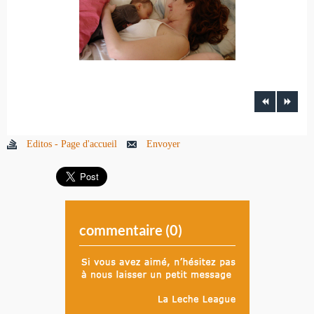
Editos - Page d'accueil
Envoyer
commentaire (
0
)