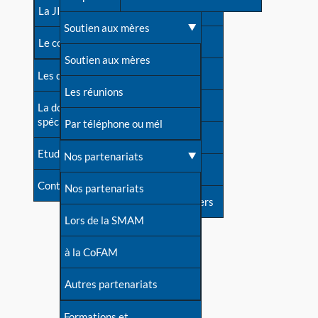
contacts
La JIA
Une difficulté d'allaitement ?
Soutien aux mères
Contact presse
Le congrès
Cas particuliers
Soutien aux mères
Dossier de presse
Les dossiers de l'allaitement
Mythes et vérités
Les réunions
Soutenir LLL
La documentation
spécialisée
Devenir animatrice ?
Par téléphone ou mél
Livre d'or
Etudes récentes
Une question sur le site
Nos partenariats
Forum
Contact
Nos partenariats
S'inscrire à nos newsletters
Lors de la SMAM
à la CoFAM
Autres partenariats
Formations et