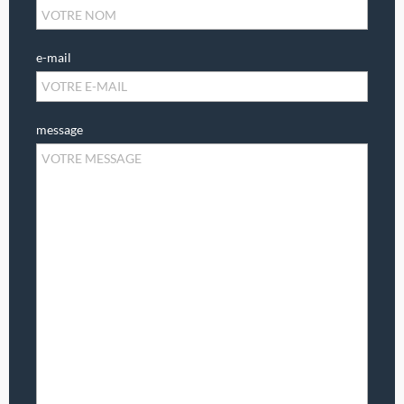
e-mail
message