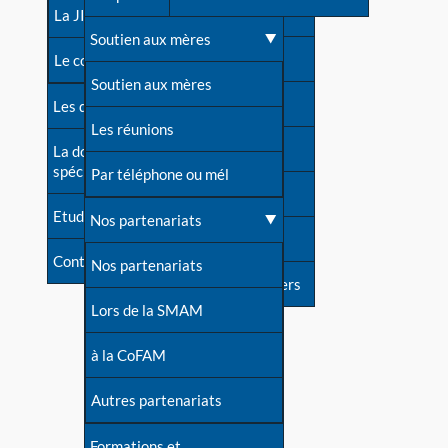
contacts
La JIA
Une difficulté d'allaitement ?
Soutien aux mères
Contact presse
Le congrès
Cas particuliers
Soutien aux mères
Dossier de presse
Les dossiers de l'allaitement
Mythes et vérités
Les réunions
Soutenir LLL
La documentation
spécialisée
Devenir animatrice ?
Par téléphone ou mél
Livre d'or
Etudes récentes
Une question sur le site
Nos partenariats
Forum
Contact
Nos partenariats
S'inscrire à nos newsletters
Lors de la SMAM
à la CoFAM
Autres partenariats
Formations et