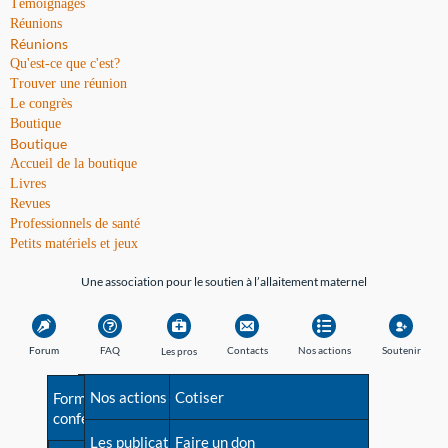
Témoignages
Réunions
Réunions
Qu'est-ce que c'est?
Trouver une réunion
Le congrès
Boutique
Boutique
Accueil de la boutique
Livres
Revues
Professionnels de santé
Petits matériels et jeux
Une association pour le soutien à l’allaitement maternel
Forum
FAQ
Contacts
Nos actions
Soutenir
Les pros
Avant la naissance
Nos actions
Besoin d'aide?
Cotiser
Formations et
conférences
Les débuts
Les publications
Répertoire de tous les
Faire un don