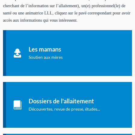
cherchant de l’information sur l’allaitement), un(e) professionnel(le) de
santé ou une animatrice LLL, cliquez sur le pavé correspondant pour avoir
accès aux informations qui vous intéressent.
Soutien aux mères
Informations sur l'allaitement et le maternage, pour vous aider
Les mamans
à allaiter et vous informer : toutes les rubriques qui
concernent l'allaitement.
Soutien aux mères
Les dossiers de l'allaitement
Publication en langue française qui fait le point sur les
Dossiers de l'allaitement
dernières études sur l'allaitement publiées dans la presse
internationale.
Découvertes, revue de presse, études...