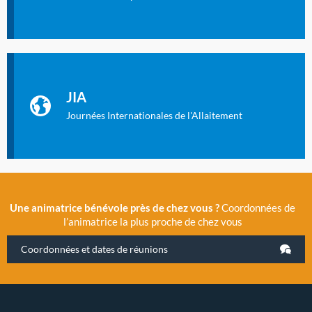
Identifiant oublié ?
Mot de passe oublié ?
Les Journées Internationales de l'Allaitement
La Cité des Sciences et de l’Industrie a accueilli en novembre
JIA
2019 la 11e Journée Internationale de l’Allaitement, un
évènement exceptionnel organisé par LLL France.
Journées Internationales de l'Allaitement
Une animatrice bénévole près de chez vous ?
Coordonnées de
l’animatrice la plus proche de chez vous
Coordonnées et dates de réunions