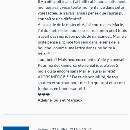
Il y a pile poil 5 ans, j'ai failli raté mon allaitement,
moi qui avait vécu toute mon enfance dans cette
voie lactée, je n'avais jamais pensé que j'aurai pu
connaître une difficulté!!
A la sortie de la maternité, j'ai couru chez Marie,
j'ai du mettre des bouts de seins et mon petit louis
n'avait pas repris son poids de naissance... Marie a
juste pensé à "pince ton sein dans le sens de la
bouche" comme une lettre dans une boîte à
lettre!!!
Tout bete ? Mais heureusement qu'elle y a pensé!
Pour ma deuxième, ca ete genial jusqu'à ses 2
mois ou là encore sans Marie j'aurai arrêté!
ALORS MERCI!!!!! De ta disponibilité, de ton
soutien et surtout pour mes bb qui sont et seront
toujours en bonne santé!!!
❤️❤️❤️
Adeline louis et Margaux
le jeudi 21 juillet 2016 à 13:21