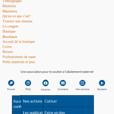
Témoignages
Réunions
Réunions
Qu'est-ce que c'est?
Trouver une réunion
Le congrès
Boutique
Boutique
Accueil de la boutique
Livres
Revues
Professionnels de santé
Petits matériels et jeux
Une association pour le soutien à l’allaitement maternel
Forum
FAQ
Contacts
Nos actions
Soutenir
Les pros
Avant la naissance
Nos actions
Besoin d'aide?
Cotiser
Formations et
conférences
Les débuts
Les publications
Répertoire de tous les
Faire un don