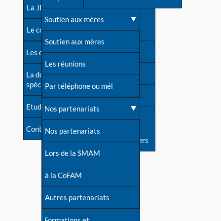
contacts
La JIA
Une difficulté d'allaitement ?
Soutien aux mères
Contact presse
Le congrès
Cas particuliers
Soutien aux mères
Dossier de presse
Les dossiers de l'allaitement
Mythes et vérités
Les réunions
Soutenir LLL
La documentation
spécialisée
Devenir animatrice ?
Par téléphone ou mél
Livre d'or
Etudes récentes
Une question sur le site
Nos partenariats
Forum
Contact
Nos partenariats
S'inscrire à nos newsletters
Lors de la SMAM
à la CoFAM
Autres partenariats
Formations et