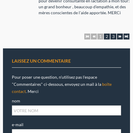
pour devenir consultante en lactation à mon tour:
un grand bonheur , beaucoup d'empathie, et des
mères conscientes de l'aide apportée. MERCi
1
2
3
LAISSEZ UN COMMENTAIRE
Pour poser une question, n'utilisez pas l'espace
"Commentaires" ci-dessous, envoyez un mail à la
boîte
contact
. Merci
nom
e-mail