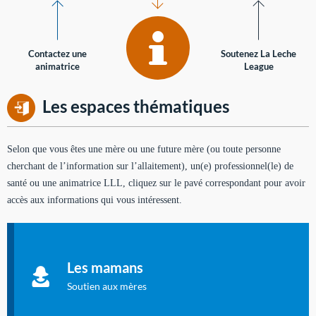
Contactez une
Soutenez La Leche
animatrice
League
Les espaces thématiques
Selon que vous êtes une mère ou une future mère (ou toute personne
cherchant de l’information sur l’allaitement), un(e) professionnel(le) de
santé ou une animatrice LLL, cliquez sur le pavé correspondant pour avoir
accès aux informations qui vous intéressent.
Soutien aux mères
Informations sur l'allaitement et le maternage, pour vous aider
Les mamans
à allaiter et vous informer : toutes les rubriques qui
concernent l'allaitement.
Soutien aux mères