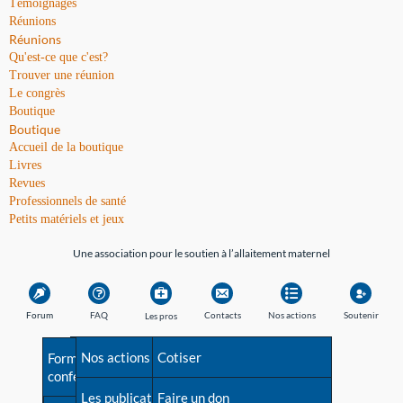
Témoignages
Réunions
Réunions
Qu'est-ce que c'est?
Trouver une réunion
Le congrès
Boutique
Boutique
Accueil de la boutique
Livres
Revues
Professionnels de santé
Petits matériels et jeux
Une association pour le soutien à l’allaitement maternel
Forum
FAQ
Contacts
Nos actions
Soutenir
Les pros
Avant la naissance
Nos actions
Besoin d'aide?
Cotiser
Formations et
conférences
Les débuts
Les publications
Répertoire de tous les
Faire un don