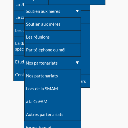
contacts
La JIA
Une difficulté d'allaitement ?
Soutien aux mères
Contact presse
Le congrès
Cas particuliers
Soutien aux mères
Dossier de presse
Les dossiers de l'allaitement
Mythes et vérités
Les réunions
Soutenir LLL
La documentation
spécialisée
Devenir animatrice ?
Par téléphone ou mél
Livre d'or
Etudes récentes
Une question sur le site
Nos partenariats
Forum
Contact
Nos partenariats
S'inscrire à nos newsletters
Lors de la SMAM
à la CoFAM
Autres partenariats
Formations et