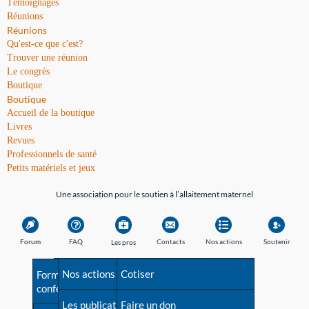
Témoignages
Réunions
Réunions
Qu'est-ce que c'est?
Trouver une réunion
Le congrès
Boutique
Boutique
Accueil de la boutique
Livres
Revues
Professionnels de santé
Petits matériels et jeux
Une association pour le soutien à l’allaitement maternel
Forum
FAQ
Contacts
Nos actions
Soutenir
Les pros
Avant la naissance
Nos actions
Besoin d'aide?
Cotiser
Formations et
conférences
Les débuts
Les publications
Répertoire de tous les
Faire un don