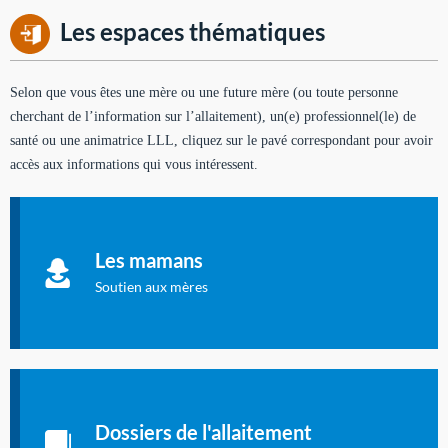
Les espaces thématiques
Selon que vous êtes une mère ou une future mère (ou toute personne
cherchant de l’information sur l’allaitement), un(e) professionnel(le) de
santé ou une animatrice LLL, cliquez sur le pavé correspondant pour avoir
accès aux informations qui vous intéressent.
Soutien aux mères
Informations sur l'allaitement et le maternage, pour vous aider
Les mamans
à allaiter et vous informer : toutes les rubriques qui
concernent l'allaitement.
Soutien aux mères
Les dossiers de l'allaitement
Publication en langue française qui fait le point sur les
Dossiers de l'allaitement
dernières études sur l'allaitement publiées dans la presse