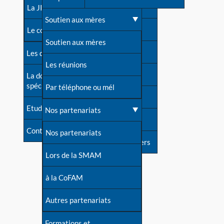
contacts
La JIA
Une difficulté d'allaitement ?
Soutien aux mères
Contact presse
Le congrès
Cas particuliers
Soutien aux mères
Dossier de presse
Les dossiers de l'allaitement
Mythes et vérités
Les réunions
Soutenir LLL
La documentation
spécialisée
Devenir animatrice ?
Par téléphone ou mél
Livre d'or
Etudes récentes
Une question sur le site
Nos partenariats
Forum
Contact
Nos partenariats
S'inscrire à nos newsletters
Lors de la SMAM
à la CoFAM
Autres partenariats
Formations et