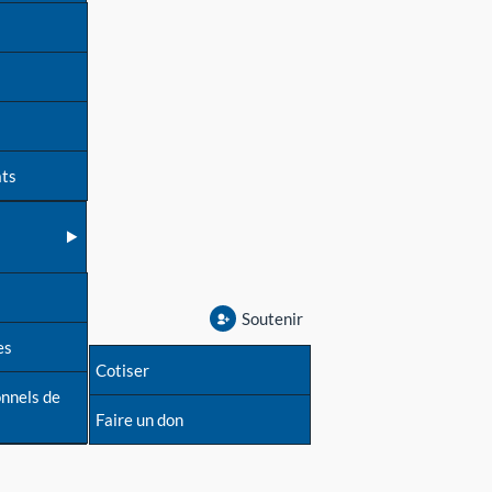
ats
Soutenir
es
Cotiser
onnels de
Faire un don