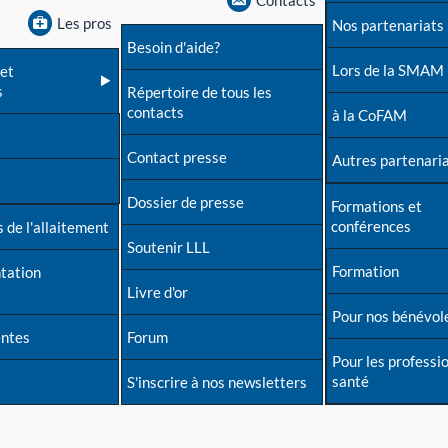
Contacts
Les pros
Nos partenariats
Besoin d'aide?
Lors de la SMAM
et
s
Répertoire de tous les
contacts
à la CoFAM
Contact presse
Autres partenari
Dossier de presse
Formations et
conférences
 de l'allaitement
Soutenir LLL
Formation
tation
Livre d'or
Pour nos bénévol
entes
Forum
Pour les professi
santé
S'inscrire à nos newsletters