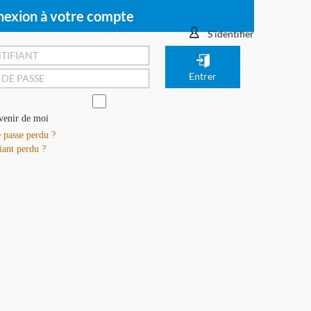
exion à votre compte
S'identifier
venir de moi
 passe perdu ?
iant perdu ?