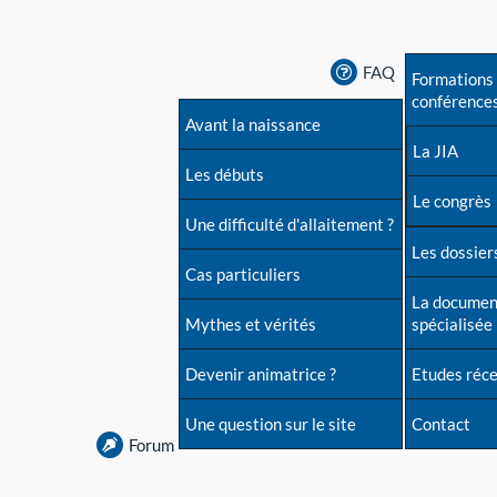
FAQ
Formations 
conférence
Avant la naissance
La JIA
Les débuts
Le congrès
Une difficulté d'allaitement ?
Les dossiers
Cas particuliers
La documen
Mythes et vérités
spécialisée
Devenir animatrice ?
Etudes réc
Une question sur le site
Contact
Forum