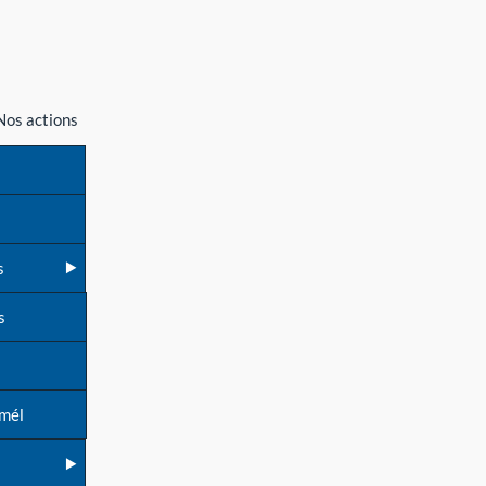
Nos actions
s
s
 mél