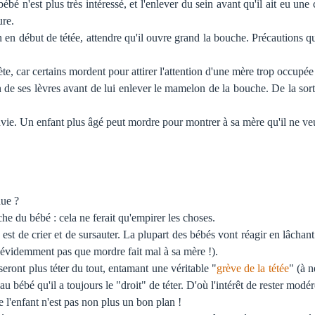
bébé n'est plus très intéressé, et l'enlever du sein avant qu'il ait eu un
ure.
n en début de tétée, attendre qu'il ouvre grand la bouche. Précautions qu
e, car certains mordent pour attirer l'attention d'une mère trop occupée à
in de ses lèvres avant de lui enlever le mamelon de la bouche. De la sorte
envie. Un enfant plus âgé peut mordre pour montrer à sa mère qu'il ne veu
due ?
he du bébé : cela ne ferait qu'empirer les choses.
est de crier et de sursauter. La plupart des bébés vont réagir en lâcha
it évidemment pas que mordre fait mal à sa mère !).
eront plus téter du tout, entamant une véritable "
grève de la tétée
" (à 
bébé qu'il a toujours le "droit" de téter. D'où l'intérêt de rester modér
e l'enfant n'est pas non plus un bon plan !