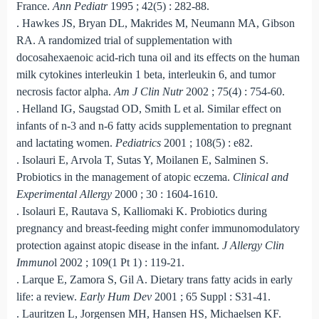
France.
Ann Pediatr
1995 ; 42(5) : 282-88.
. Hawkes JS, Bryan DL, Makrides M, Neumann MA, Gibson
RA. A randomized trial of supplementation with
docosahexaenoic acid-rich tuna oil and its effects on the human
milk cytokines interleukin 1 beta, interleukin 6, and tumor
necrosis factor alpha.
Am J Clin Nutr
2002 ; 75(4) : 754-60.
. Helland IG, Saugstad OD, Smith L et al. Similar effect on
infants of n-3 and n-6 fatty acids supplementation to pregnant
and lactating women.
Pediatrics
2001 ; 108(5) : e82.
. Isolauri E, Arvola T, Sutas Y, Moilanen E, Salminen S.
Probiotics in the management of atopic eczema.
Clinical and
Experimental Allergy
2000 ; 30 : 1604-1610.
. Isolauri E, Rautava S, Kalliomaki K. Probiotics during
pregnancy and breast-feeding might confer immunomodulatory
protection against atopic disease in the infant.
J Allergy Clin
Immuno
l 2002 ; 109(1 Pt 1) : 119-21.
. Larque E, Zamora S, Gil A. Dietary trans fatty acids in early
life: a review.
Early Hum Dev
2001 ; 65 Suppl : S31-41.
. Lauritzen L, Jorgensen MH, Hansen HS, Michaelsen KF.