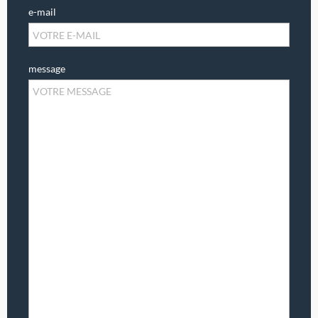
e-mail
message