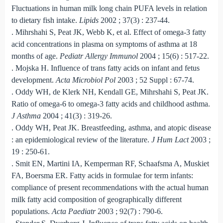
Fluctuations in human milk long chain PUFA levels in relation
to dietary fish intake.
Lipids
2002 ; 37(3) : 237-44.
. Mihrshahi S, Peat JK, Webb K, et al. Effect of omega-3 fatty
acid concentrations in plasma on symptoms of asthma at 18
months of age.
Pediatr Allergy Immunol
2004 ; 15(6) : 517-22.
. Mojska H. Influence of trans fatty acids on infant and fetus
development.
Acta Microbiol Pol
2003 ; 52 Suppl : 67-74.
. Oddy WH, de Klerk NH, Kendall GE, Mihrshahi S, Peat JK.
Ratio of omega-6 to omega-3 fatty acids and childhood asthma.
J Asthma
2004 ; 41(3) : 319-26.
. Oddy WH, Peat JK. Breastfeeding, asthma, and atopic disease
: an epidemiological review of the literature.
J Hum Lact
2003 ;
19 : 250-61.
. Smit EN, Martini IA, Kemperman RF, Schaafsma A, Muskiet
FA, Boersma ER. Fatty acids in formulae for term infants:
compliance of present recommendations with the actual human
milk fatty acid composition of geographically different
populations.
Acta Paediatr
2003 ; 92(7) : 790-6.