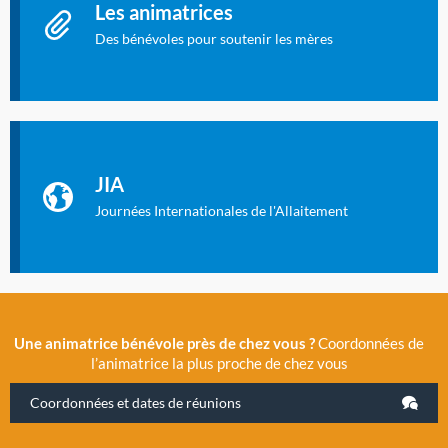
Les animatrices
Des bénévoles pour soutenir les mères
Identifiant oublié ?
Mot de passe oublié ?
Les Journées Internationales de l'Allaitement
La Cité des Sciences et de l’Industrie a accueilli en novembre
JIA
2019 la 11e Journée Internationale de l’Allaitement, un
évènement exceptionnel organisé par LLL France.
Journées Internationales de l'Allaitement
Une animatrice bénévole près de chez vous ?
Coordonnées de
l’animatrice la plus proche de chez vous
Coordonnées et dates de réunions