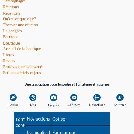
Témoignages
Réunions
Réunions
Qu'est-ce que c'est?
Trouver une réunion
Le congrès
Boutique
Boutique
Accueil de la boutique
Livres
Revues
Professionnels de santé
Petits matériels et jeux
Une association pour le soutien à l’allaitement maternel
Forum
FAQ
Contacts
Nos actions
Soutenir
Les pros
Avant la naissance
Nos actions
Besoin d'aide?
Cotiser
Formations et
conférences
Les débuts
Les publications
Répertoire de tous les
Faire un don