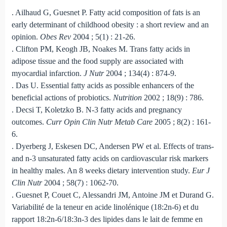
. Ailhaud G, Guesnet P. Fatty acid composition of fats is an
early determinant of childhood obesity : a short review and an
opinion.
Obes Rev
2004 ; 5(1) : 21-26.
. Clifton PM, Keogh JB, Noakes M. Trans fatty acids in
adipose tissue and the food supply are associated with
myocardial infarction.
J Nutr
2004 ; 134(4) : 874-9.
. Das U. Essential fatty acids as possible enhancers of the
beneficial actions of probiotics.
Nutrition
2002 ; 18(9) : 786.
. Decsi T, Koletzko B. N-3 fatty acids and pregnancy
outcomes.
Curr Opin Clin Nutr Metab Care
2005 ; 8(2) : 161-
6.
. Dyerberg J, Eskesen DC, Andersen PW et al. Effects of trans-
and n-3 unsaturated fatty acids on cardiovascular risk markers
in healthy males. An 8 weeks dietary intervention study.
Eur J
Clin Nutr
2004 ; 58(7) : 1062-70.
. Guesnet P, Couet C, Alessandri JM, Antoine JM et Durand G.
Variabilité de la teneur en acide linolénique (18:2n-6) et du
rapport 18:2n-6/18:3n-3 des lipides dans le lait de femme en