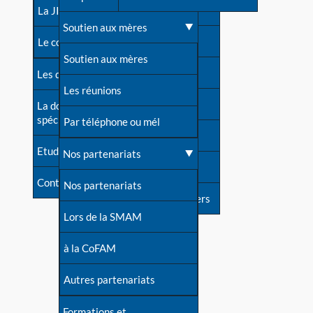
contacts
La JIA
Une difficulté d'allaitement ?
Soutien aux mères
Contact presse
Le congrès
Cas particuliers
Soutien aux mères
Dossier de presse
Les dossiers de l'allaitement
Mythes et vérités
Les réunions
Soutenir LLL
La documentation
spécialisée
Devenir animatrice ?
Par téléphone ou mél
Livre d'or
Etudes récentes
Une question sur le site
Nos partenariats
Forum
Contact
Nos partenariats
S'inscrire à nos newsletters
Lors de la SMAM
à la CoFAM
Autres partenariats
Formations et