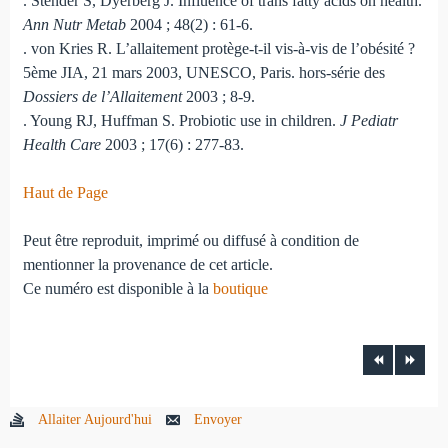
. Stender S, Dyerberg J. Influence of trans fatty acids on health.
Ann Nutr Metab
2004 ; 48(2) : 61-6.
. von Kries R. L’allaitement protège-t-il vis-à-vis de l’obésité ?
5ème JIA, 21 mars 2003, UNESCO, Paris. hors-série des
Dossiers de l’Allaitement
2003 ; 8-9.
. Young RJ, Huffman S. Probiotic use in children.
J Pediatr
Health Care
2003 ; 17(6) : 277-83.
Haut de Page
Peut être reproduit, imprimé ou diffusé à condition de
mentionner la provenance de cet article.
Ce numéro est disponible à la
boutique
Allaiter Aujourd'hui
Envoyer