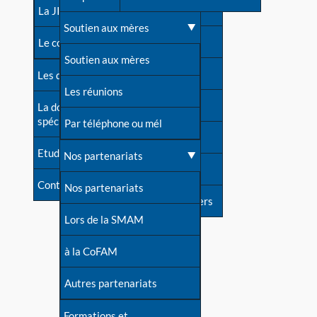
contacts
La JIA
Une difficulté d'allaitement ?
Soutien aux mères
Contact presse
Le congrès
Cas particuliers
Soutien aux mères
Dossier de presse
Les dossiers de l'allaitement
Mythes et vérités
Les réunions
Soutenir LLL
La documentation
spécialisée
Devenir animatrice ?
Par téléphone ou mél
Livre d'or
Etudes récentes
Une question sur le site
Nos partenariats
Forum
Contact
Nos partenariats
S'inscrire à nos newsletters
Lors de la SMAM
à la CoFAM
Autres partenariats
Formations et