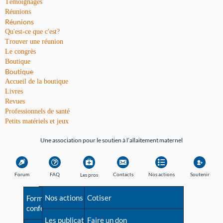
Témoignages
Réunions
Réunions
Qu'est-ce que c'est?
Trouver une réunion
Le congrès
Boutique
Boutique
Accueil de la boutique
Livres
Revues
Professionnels de santé
Petits matériels et jeux
Une association pour le soutien à l’allaitement maternel
Forum
FAQ
Contacts
Nos actions
Soutenir
Les pros
Avant la naissance
Nos actions
Besoin d'aide?
Cotiser
Formations et
conférences
Les débuts
Les publications
Répertoire de tous les
Faire un don