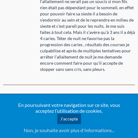
l’allaitement ne serait pas un soucis si mon fils
n’en était pas dépendant pour le sommeil, en effet
pour pouvoir faire sa sieste il a besoin de
s’endormir au sein et de le reprendre en milieu de
sieste et c’est pareil pour les nuits. Je me suis
faites à tout cela. Mais il s’avère qu’à 3 ans il a déjà
4 caries. Téter de nuit ne favorise pas la
progression des caries , résultats des courses je
culpabilise et après de multiples tentatives pour
arrêter l’allaitement de nuit je me demande
encore comment faire pour qu’il accepte de
stopper sans sans cris, sans pleurs.
le mardi 12 octobre 2021 à 18:16
En poursuivant votre navigation sur ce site, vous
acceptez l’utilisation de cookies.
Bb
Posté par
J'accepte
J allaite ma fille de 15 mois, cependant je songe de
Non, je souhaite avoir plus d'informations...
plus en plus au sevrage. Il est important d intégrer
qu'à partir de 3 ans l enfant rentre dans sa phase