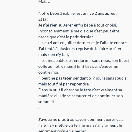
Mais ..
Notre bébé 3 gabriel est arrivé 2 ans après ..
Et là !
Je n’ai rien su gérer enfin bébé à tout choisi.
Inconsciemment je me dis que c’est peut être
parce que c’est le petit dernier
Il a eu 4 ans en juillet dernier et je l’allaite encore,
J’ai tenté à plusieurs reprise de le faire arrêter
mais rien n’y fait,
Il est incapable de s’endormir sans nous, son lit est
collé au nôtre mais il finit tjrs par s’endormir
contre moi.
Il peut ne pas téter pendant 5-7 jours sans soucis
mais tout fini par reprendre.
Dans la nuit il cherche le tete c’est vraiment sa
manière al II de se rassurer et de continuer son
sommeil
.
J’avoue ne plus trop savoir comment gérer ça ..
j’aie ris y mettre un terme mais j’ai vraiment le
sentiment qu’il en a besoin .