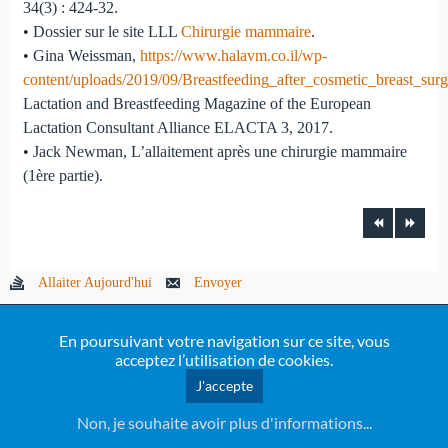
34(3) : 424-32.
• Dossier sur le site LLL
Chirurgie mammaire
.
• Gina Weissman,
https://www.halavm.co.il/wp-
content/uploads/2019/09/Breastfeeding_after_cosmetic_breast_surg
Lactation and Breastfeeding Magazine of the European
Lactation Consultant Alliance ELACTA 3, 2017.
• Jack Newman, L’allaitement après une chirurgie mammaire
(1ère partie).
Allaiter Aujourd'hui
Envoyer
En poursuivant votre navigation sur ce site, vous
acceptez l’utilisation de cookies.
J'accepte
commentaires (
2
)
Non, je souhaite avoir plus d'informations...