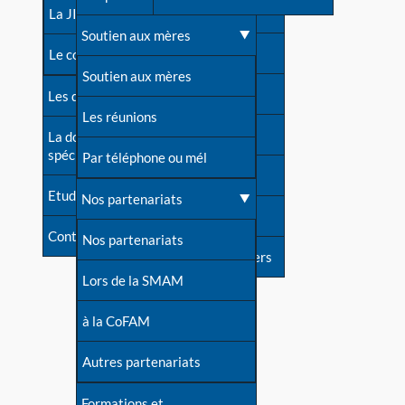
contacts
La JIA
Une difficulté d'allaitement ?
Soutien aux mères
Contact presse
Le congrès
Cas particuliers
Soutien aux mères
Dossier de presse
Les dossiers de l'allaitement
Mythes et vérités
Les réunions
Soutenir LLL
La documentation
spécialisée
Devenir animatrice ?
Par téléphone ou mél
Livre d'or
Etudes récentes
Une question sur le site
Nos partenariats
Forum
Contact
Nos partenariats
S'inscrire à nos newsletters
Lors de la SMAM
à la CoFAM
Autres partenariats
Formations et