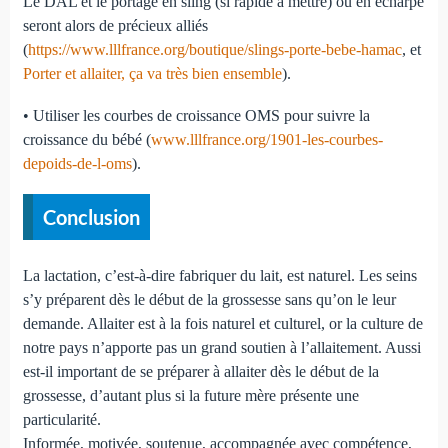
Le DAL et le portage en sling (si rapide à mettre) ou en écharpe
seront alors de précieux alliés
(
https://www.lllfrance.org/boutique/slings-porte-bebe-hamac
, et
Porter et allaiter, ça va très bien ensemble
).
• Utiliser les courbes de croissance OMS pour suivre la
croissance du bébé (
www.lllfrance.org/1901-les-courbes-
depoids-de-l-oms
).
Conclusion
La lactation, c’est-à-dire fabriquer du lait, est naturel. Les seins
s’y préparent dès le début de la grossesse sans qu’on le leur
demande. Allaiter est à la fois naturel et culturel, or la culture de
notre pays n’apporte pas un grand soutien à l’allaitement. Aussi
est-il important de se préparer à allaiter dès le début de la
grossesse, d’autant plus si la future mère présente une
particularité.
Informée, motivée, soutenue, accompagnée avec compétence,