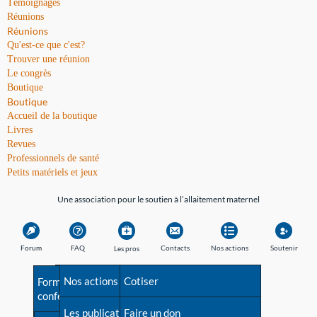
Témoignages
Réunions
Réunions
Qu'est-ce que c'est?
Trouver une réunion
Le congrès
Boutique
Boutique
Accueil de la boutique
Livres
Revues
Professionnels de santé
Petits matériels et jeux
Une association pour le soutien à l’allaitement maternel
Forum
FAQ
Contacts
Nos actions
Soutenir
Les pros
Avant la naissance
Nos actions
Besoin d'aide?
Cotiser
Formations et
conférences
Les débuts
Les publications
Répertoire de tous les
Faire un don