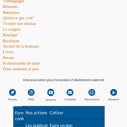
Témoignages
Réunions
Réunions
Qu'est-ce que c'est?
Trouver une réunion
Le congrès
Boutique
Boutique
Accueil de la boutique
Livres
Revues
Professionnels de santé
Petits matériels et jeux
Une association pour le soutien à l’allaitement maternel
Forum
FAQ
Contacts
Nos actions
Soutenir
Les pros
Avant la naissance
Nos actions
Besoin d'aide?
Cotiser
Formations et
conférences
Les débuts
Les publications
Répertoire de tous les
Faire un don