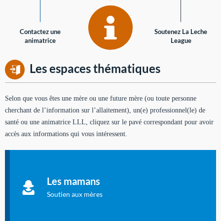
Contactez une
Soutenez La Leche
animatrice
League
Les espaces thématiques
Selon que vous êtes une mère ou une future mère (ou toute personne
cherchant de l’information sur l’allaitement), un(e) professionnel(le) de
santé ou une animatrice LLL, cliquez sur le pavé correspondant pour avoir
accès aux informations qui vous intéressent.
Soutien aux mères
Informations sur l'allaitement et le maternage, pour vous aider
Les mamans
à allaiter et vous informer : toutes les rubriques qui
concernent l'allaitement.
Soutien aux mères