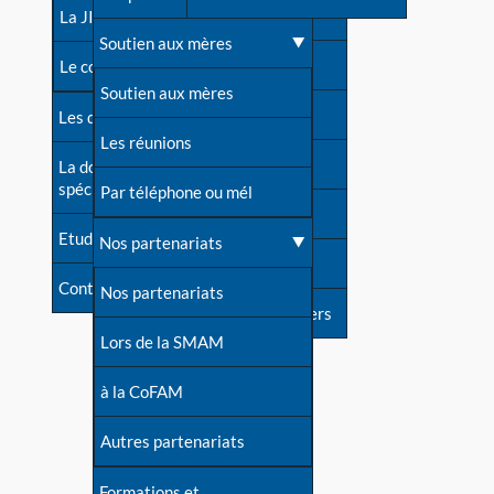
contacts
La JIA
Une difficulté d'allaitement ?
Soutien aux mères
Contact presse
Le congrès
Cas particuliers
Soutien aux mères
Dossier de presse
Les dossiers de l'allaitement
Mythes et vérités
Les réunions
Soutenir LLL
La documentation
spécialisée
Devenir animatrice ?
Par téléphone ou mél
Livre d'or
Etudes récentes
Une question sur le site
Nos partenariats
Forum
Contact
Nos partenariats
S'inscrire à nos newsletters
Lors de la SMAM
à la CoFAM
Autres partenariats
Formations et