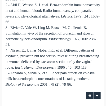
2 - Akil H, Watson S. J. et al. Beta-endorphin immunoreactivity
in rat and humain blood: Radio-immunoassay, comparative
levels and physiological alternatives.
Life Sci.
1979 ; 24 : 1659-
66.
3 - Rivier C, Vale W, Ling M, Brown M, Guillemin R.
Stimulation in vivo of the secretion of prolactin and growth
hormone by beta-endorphin.
Endocrinology
1977; 100: 238-
41.
4 - Nissen E., Uvnas-Moberg K., et al. Different patterns of
oxytocin, prolactin but not cortisol release during breastfeeding
in women delivered by caesarean section or by the vaginal
route.
Early Human Development
1996 ; 45 : 103-118.
5 - Zanardo V, Silvia N, et al. Labor pain effects on colostral
milk beta-endorphin concentrations of lactating mothers.
Biology of the neonate
2001 ; 79 (2) : 79-86.