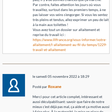
Par contre, faites attention les jours où vous
travaillez, surtout dans les premiers temps, à ne
pas laisser vos seins s'engorger. Si vous les sentez
très pleins et tendus, allez exprimer un peu de lait
à la main aux toilettes !
Vous avez tout un dossier sur allaitement et
reprise du travail ici :
https://www.lllfrance.org/vous-informer/votre-
allaitement/l-allaitement-au-fil-du-temps/1229-
travail-et-allaitement
le samedi 05 novembre 2022 à 18:29
Roxane
Posté par
Merci pour cet article complet, intéressant et
aussi déculpabilisant: savoir que faire de notre
mieux c'est déjà pas mal, ça aide et ça motive aussi
à faire plus. À la maternité, la mise en place de