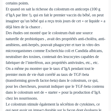
certains points.
Et quand on sait la richesse du colostrum en anticorps (100 g
d’IgA par litre !), qui en fait le premier vaccin du bébé, on peut
imaginer qu’un bébé qui a reçu trois jours de cet « or liquide » a
déjà bien de la chance .
Des études ont montré que le colostrum était une source
naturelle de probiotiques , avait des propriétés anti-choléra, anti-
amibiens, anti-herpès, pouvait phagocyter et tuer in vitro des
microorganismes comme Escherichia coli et Candida albicans,
neutraliser des toxines, contenait des leucocytes capables de
fabriquer de l’interféron, aux propriétés antivirales, etc., etc.
On a même pu montrer que le taux d’IgA pendant tout le
premier mois de vie était corrélé au taux de TGF-beta
(transforming growth factor-beta) dans le colostrum, ce qui,
pour les chercheurs, pourrait indiquer que le TGF-beta contenu
dans le colostrum sert de « starter » pour la production d’IgA
chez les nourrissons.
Le colostrum stimule également la sécrétion de cytokines, ce
qui peut avoir un impact durable sur la façon dont évoluera le