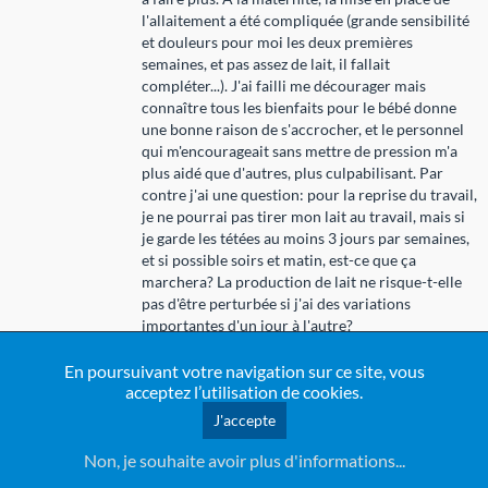
l'allaitement a été compliquée (grande sensibilité
et douleurs pour moi les deux premières
semaines, et pas assez de lait, il fallait
compléter...). J'ai failli me décourager mais
connaître tous les bienfaits pour le bébé donne
une bonne raison de s'accrocher, et le personnel
qui m'encourageait sans mettre de pression m'a
plus aidé que d'autres, plus culpabilisant. Par
contre j'ai une question: pour la reprise du travail,
je ne pourrai pas tirer mon lait au travail, mais si
je garde les tétées au moins 3 jours par semaines,
et si possible soirs et matin, est-ce que ça
marchera? La production de lait ne risque-t-elle
pas d'être perturbée si j'ai des variations
importantes d'un jour à l'autre?
En poursuivant votre navigation sur ce site, vous
acceptez l’utilisation de cookies.
J'accepte
le lundi 12 septembre 2022 à 20:50
Non, je souhaite avoir plus d'informations...
Carole
Posté par