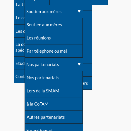
contacts
La JIA
Une difficulté d'allaitement ?
Soutien aux mères
Contact presse
Le congrès
Cas particuliers
Soutien aux mères
Dossier de presse
Les dossiers de l'allaitement
Mythes et vérités
Les réunions
Soutenir LLL
La documentation
spécialisée
Devenir animatrice ?
Par téléphone ou mél
Livre d'or
Etudes récentes
Une question sur le site
Nos partenariats
Forum
Contact
Nos partenariats
S'inscrire à nos newsletters
Lors de la SMAM
à la CoFAM
Autres partenariats
Formations et