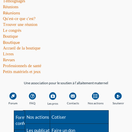
Témoignages
Réunions
Réunions
Qu'est-ce que c'est?
Trouver une réunion
Le congrès
Boutique
Boutique
Accueil de la boutique
Livres
Revues
Professionnels de santé
Petits matériels et jeux
Une association pour le soutien à l’allaitement maternel
Forum
FAQ
Contacts
Nos actions
Soutenir
Les pros
Avant la naissance
Nos actions
Besoin d'aide?
Cotiser
Formations et
conférences
Les débuts
Les publications
Répertoire de tous les
Faire un don