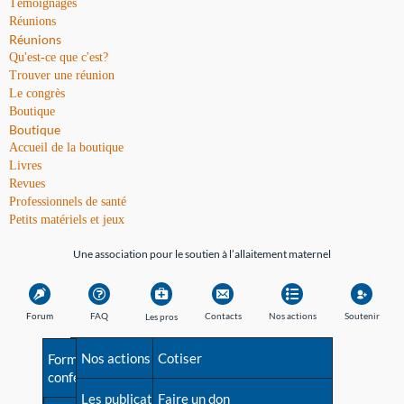
Témoignages
Réunions
Réunions
Qu'est-ce que c'est?
Trouver une réunion
Le congrès
Boutique
Boutique
Accueil de la boutique
Livres
Revues
Professionnels de santé
Petits matériels et jeux
Une association pour le soutien à l’allaitement maternel
Forum
FAQ
Contacts
Nos actions
Soutenir
Les pros
Avant la naissance
Nos actions
Besoin d'aide?
Cotiser
Formations et
conférences
Les débuts
Les publications
Répertoire de tous les
Faire un don