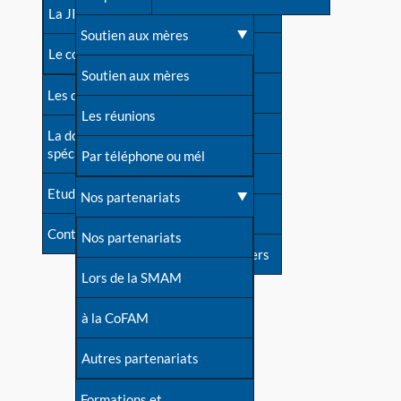
contacts
La JIA
Une difficulté d'allaitement ?
Soutien aux mères
Contact presse
Le congrès
Cas particuliers
Soutien aux mères
Dossier de presse
Les dossiers de l'allaitement
Mythes et vérités
Les réunions
Soutenir LLL
La documentation
spécialisée
Devenir animatrice ?
Par téléphone ou mél
Livre d'or
Etudes récentes
Une question sur le site
Nos partenariats
Forum
Contact
Nos partenariats
S'inscrire à nos newsletters
Lors de la SMAM
à la CoFAM
Autres partenariats
Formations et