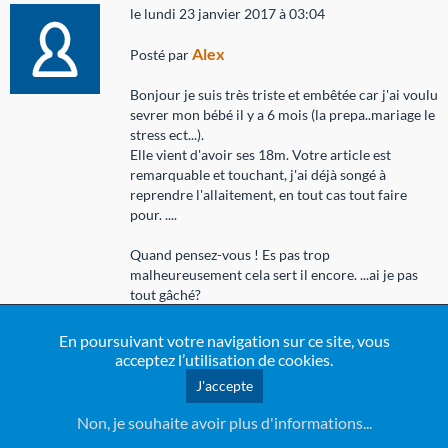
le lundi 23 janvier 2017 à 03:04
Alex
Posté par
Bonjour je suis très triste et embêtée car j'ai voulu
sevrer mon bébé il y a 6 mois (la prepa..mariage le
stress ect...).
Elle vient d'avoir ses 18m. Votre article est
remarquable et touchant, j'ai déjà songé à
reprendre l'allaitement, en tout cas tout faire
pour. ....
Quand pensez-vous ! Es pas trop
malheureusement cela sert il encore. ...ai je pas
tout gâché?
En poursuivant votre navigation sur ce site, vous
acceptez l’utilisation de cookies.
J'accepte
le samedi 07 janvier 2017 à 22:54
Non, je souhaite avoir plus d'informations...
cp
Posté par