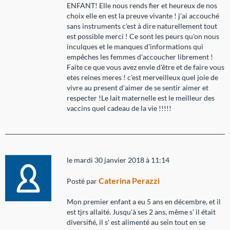
ENFANT! Elle nous rends fier et heureux de nos
choix elle en est la preuve vivante ! j'ai accouché
sans instruments c'est à dire naturellement tout
est possible merci ! Ce sont les peurs qu'on nous
inculques et le manques d'informations qui
empêches les femmes d'accoucher librement !
Faite ce que vous avez envie d'être et de faire vous
etes reines meres ! c'est merveilleux quel joie de
vivre au present d'aimer de se sentir aimer et
respecter !Le lait maternelle est le meilleur des
vaccins quel cadeau de la vie !!!!!
le mardi 30 janvier 2018 à 11:14
Caterina Perazzi
Posté par
Mon premier enfant a eu 5 ans en décembre, et il
est tjrs allaité. Jusqu'à ses 2 ans, même s' il était
diversifié, il s' est alimenté au sein tout en se