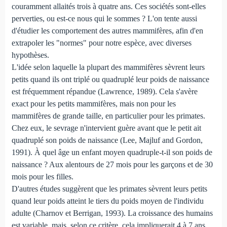
couramment allaités trois à quatre ans. Ces sociétés sont-elles
perverties, ou est-ce nous qui le sommes ? L'on tente aussi
d'étudier les comportement des autres mammifères, afin d'en
extrapoler les "normes" pour notre espèce, avec diverses
hypothèses.
L'idée selon laquelle la plupart des mammifères sèvrent leurs
petits quand ils ont triplé ou quadruplé leur poids de naissance
est fréquemment répandue (Lawrence, 1989). Cela s'avère
exact pour les petits mammifères, mais non pour les
mammifères de grande taille, en particulier pour les primates.
Chez eux, le sevrage n'intervient guère avant que le petit ait
quadruplé son poids de naissance (Lee, Majluf and Gordon,
1991). À quel âge un enfant moyen quadruple-t-il son poids de
naissance ? Aux alentours de 27 mois pour les garçons et de 30
mois pour les filles.
D'autres études suggèrent que les primates sèvrent leurs petits
quand leur poids atteint le tiers du poids moyen de l'individu
adulte (Charnov et Berrigan, 1993). La croissance des humains
est variable, mais, selon ce critère, cela impliquerait 4 à 7 ans