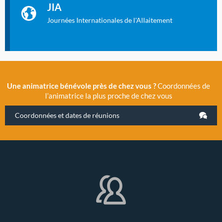
La Cité des Sciences et de l’Industrie a accueilli en novembre
JIA
2019 la 11e Journée Internationale de l’Allaitement, un
évènement exceptionnel organisé par LLL France.
Journées Internationales de l'Allaitement
Une animatrice bénévole près de chez vous ?
Coordonnées de
l’animatrice la plus proche de chez vous
Coordonnées et dates de réunions