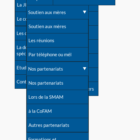
contacts
La JIA
Une difficulté d'allaitement ?
Soutien aux mères
Contact presse
Le congrès
Cas particuliers
Soutien aux mères
Dossier de presse
Les dossiers de l'allaitement
Mythes et vérités
Les réunions
Soutenir LLL
La documentation
spécialisée
Devenir animatrice ?
Par téléphone ou mél
Livre d'or
Etudes récentes
Une question sur le site
Nos partenariats
Forum
Contact
Nos partenariats
S'inscrire à nos newsletters
Lors de la SMAM
à la CoFAM
Autres partenariats
Formations et