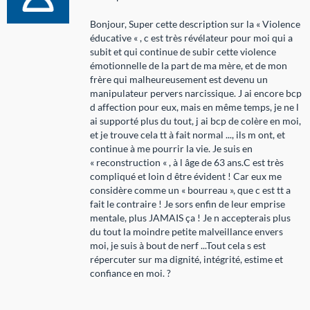
Bonjour, Super cette description sur la « Violence
éducative « , c est très révélateur pour moi qui a
subit et qui continue de subir cette violence
émotionnelle de la part de ma mère, et de mon
frère qui malheureusement est devenu un
manipulateur pervers narcissique. J ai encore bcp
d affection pour eux, mais en même temps, je ne l
ai supporté plus du tout, j ai bcp de colère en moi,
et je trouve cela tt à fait normal ..., ils m ont, et
continue à me pourrir la vie. Je suis en
« reconstruction « , à l âge de 63 ans.C est très
compliqué et loin d être évident ! Car eux me
considère comme un « bourreau », que c est tt a
fait le contraire ! Je sors enfin de leur emprise
mentale, plus JAMAIS ça ! Je n accepterais plus
du tout la moindre petite malveillance envers
moi, je suis à bout de nerf ...Tout cela s est
répercuter sur ma dignité, intégrité, estime et
confiance en moi. ?