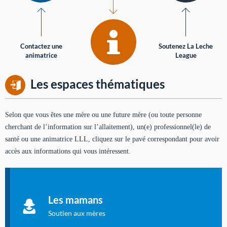
Contactez une
Soutenez La Leche
animatrice
League
Les espaces thématiques
Selon que vous êtes une mère ou une future mère (ou toute personne
cherchant de l’information sur l’allaitement), un(e) professionnel(le) de
santé ou une animatrice LLL, cliquez sur le pavé correspondant pour avoir
accès aux informations qui vous intéressent.
Soutien aux mères
Informations sur l'allaitement et le maternage, pour vous aider
Les mamans
à allaiter et vous informer : toutes les rubriques qui
concernent l'allaitement.
Soutien aux mères