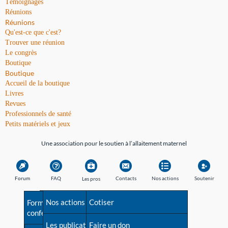
Témoignages
Réunions
Réunions
Qu'est-ce que c'est?
Trouver une réunion
Le congrès
Boutique
Boutique
Accueil de la boutique
Livres
Revues
Professionnels de santé
Petits matériels et jeux
Une association pour le soutien à l’allaitement maternel
Forum
FAQ
Contacts
Nos actions
Soutenir
Les pros
Avant la naissance
Nos actions
Besoin d'aide?
Cotiser
Formations et
conférences
Les débuts
Les publications
Répertoire de tous les
Faire un don