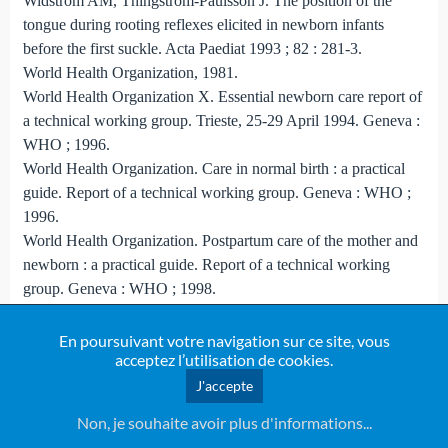
Widstrom AM, Thingstrom-Paulsson J. The position of the
tongue during rooting reflexes elicited in newborn infants
before the first suckle. Acta Paediat 1993 ; 82 : 281-3.
World Health Organization, 1981.
World Health Organization X. Essential newborn care report of
a technical working group. Trieste, 25-29 April 1994. Geneva :
WHO ; 1996.
World Health Organization. Care in normal birth : a practi­cal
guide. Report of a technical working group. Geneva : WHO ;
1996.
World Health Organization. Postpartum care of the mother and
newborn : a practical guide. Report of a technical working
group. Geneva : WHO ; 1998.
World Health Organization. Premiers soins de réanimation du
nouveau-né ; guide pratique WHO/RHT/MSM/98.1.
En poursuivant votre navigation sur ce site, vous
acceptez l’utilisation de cookies.
J'accepte
Non, je souhaite avoir plus d'informations...
Dossiers de l'allaitement
Envoyer