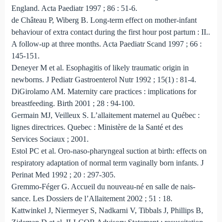
England. Acta Paediatr 1997 ; 86 : 51-6.
de Château P, Wiberg B. Long‑term effect on mother‑infant
behaviour of extra contact during the first hour post partum : II..
A follow‑up at three months. Acta Paediatr Scand 1997 ; 66 :
145‑151.
Deneyer M et al. Esophagitis of likely traumatic origin in
newborns. J Pediatr Gas­troenterol Nutr 1992 ; 15(1) : 81-4.
DiGirolamo AM. Maternity care practices : implications for
breastfeeding. Birth 2001 ; 28 : 94-100.
Germain MJ, Veilleux S. L’allaitement maternel au Québec :
lignes directrices. Quebec : Ministère de la Santé et des
Services Sociaux ; 2001.
Estol PC et al. Oro-naso-pharyngeal suction at birth: effects on
respiratory adaptation of normal term vaginally born infants. J
Perinat Med 1992 ; 20 : 297-305.
Gremmo-Féger G. Accueil du nouveau-né en salle de nais­
sance. Les Dossiers de l’Allaitement 2002 ; 51 : 18.
Kattwinkel J, Niermeyer S, Nadkarni V, Tibbals J, Phillips B,