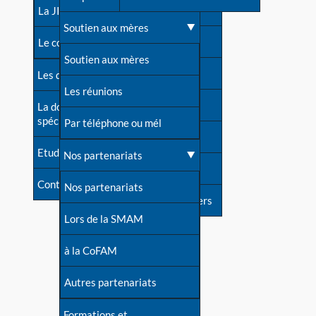
contacts
La JIA
Une difficulté d'allaitement ?
Soutien aux mères
Contact presse
Le congrès
Cas particuliers
Soutien aux mères
Dossier de presse
Les dossiers de l'allaitement
Mythes et vérités
Les réunions
Soutenir LLL
La documentation
spécialisée
Devenir animatrice ?
Par téléphone ou mél
Livre d'or
Etudes récentes
Une question sur le site
Nos partenariats
Forum
Contact
Nos partenariats
S'inscrire à nos newsletters
Lors de la SMAM
à la CoFAM
Autres partenariats
Formations et