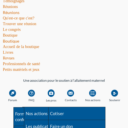
Témoignages
Réunions
Réunions
Qu'est-ce que c'est?
Trouver une réunion
Le congrès
Boutique
Boutique
Accueil de la boutique
Livres
Revues
Professionnels de santé
Petits matériels et jeux
Une association pour le soutien à l’allaitement maternel
Forum
FAQ
Contacts
Nos actions
Soutenir
Les pros
Avant la naissance
Nos actions
Besoin d'aide?
Cotiser
Formations et
conférences
Les débuts
Les publications
Répertoire de tous les
Faire un don