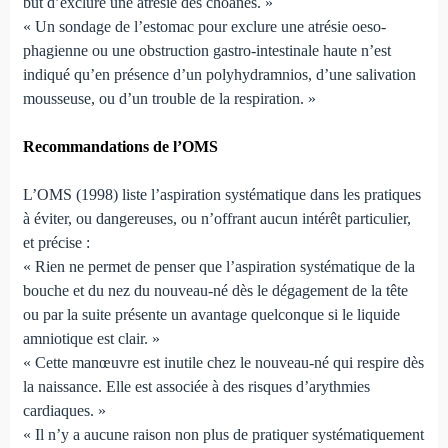
but d’exclure une atrésie des choanes. »
« Un sondage de l’estomac pour exclure une atrésie oe­so­
phagienne ou une obstruction gastro-intestinale haute n’est
indiqué qu’en présence d’un polyhydramnios, d’une saliva­tion
mousseuse, ou d’un trouble de la respiration. »
Recommandations de l’OMS
L’OMS (1998) liste l’aspiration systématique dans les pratiques
à éviter, ou dangereuses, ou n’offrant aucun intérêt particu­lier,
et précise :
« Rien ne permet de penser que l’aspiration systémati­que de la
bouche et du nez du nouveau-né dès le dégagement de la tête
ou par la suite présente un avantage quelconque si le liquide
amniotique est clair. »
« Cette manœuvre est inutile chez le nouveau-né qui res­pire dès
la naissance. Elle est associée à des risques d’arythmies
cardiaques. »
« Il n’y a aucune raison non plus de pratiquer systémati­quement