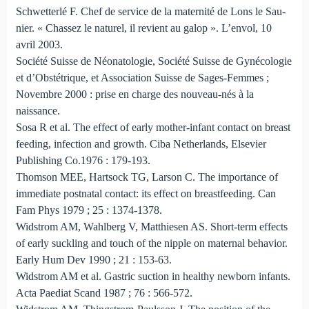
Schwetterlé F. Chef de service de la maternité de Lons le Sau­
nier. « Chassez le naturel, il revient au galop ». L’envol, 10
avril 2003.
Société Suisse de Néonatologie, Société Suisse de Gynécologie
et d’Obstétrique, et Association Suisse de Sages-Femmes ;
Novembre 2000 : prise en charge des nouveau-nés à la
naissance.
Sosa R et al. The effect of early mother-infant contact on breast
feeding, infection and growth. Ciba Netherlands, Elsevier
Publish­ing Co.1976 : 179-193.
Thomson MEE, Hartsock TG, Larson C. The importance of
immediate postnatal contact: its effect on breastfeeding. Can
Fam Phys 1979 ; 25 : 1374‑1378.
Widstrom AM, Wahlberg V, Matthiesen AS. Short-term effects
of early suckling and touch of the nipple on maternal behavior.
Early Hum Dev 1990 ; 21 : 153-63.
Widstrom AM et al. Gastric suction in healthy newborn in­fants.
Acta Paediat Scand 1987 ; 76 : 566‑572.