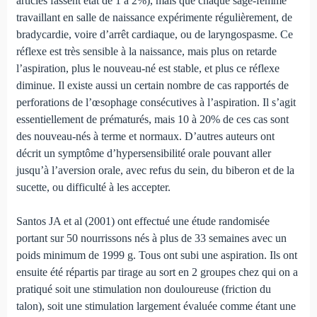
articles fassent état de 1 à 2%), mais que chaque sage-femme
travaillant en salle de naissance expérimente réguliè­rement, de
bradycardie, voire d’arrêt cardiaque, ou de laryn­gos­pasme. Ce
réflexe est très sensible à la naissance, mais plus on retarde
l’aspiration, plus le nouveau-né est stable, et plus ce réflexe
diminue. Il existe aussi un certain nombre de cas rapportés de
perforations de l’œsophage consécutives à l’aspiration. Il s’agit
essentiellement de pré­maturés, mais 10 à 20% de ces cas sont
des nouveau-nés à terme et normaux. D’autres auteurs ont
décrit un symptôme d’hypersensibilité orale pouvant aller
jusqu’à l’aversion orale, avec refus du sein, du biberon et de la
sucette, ou difficulté à les accepter.
Santos JA et al (2001) ont effectué une étude randomi­sée
portant sur 50 nourrissons nés à plus de 33 semaines avec un
poids minimum de 1999 g. Tous ont subi une aspi­ration. Ils ont
ensuite été répartis par tirage au sort en 2 groupes chez qui on a
pratiqué soit une stimulation non douloureuse (fric­tion du
talon), soit une stimulation large­ment évaluée comme étant une