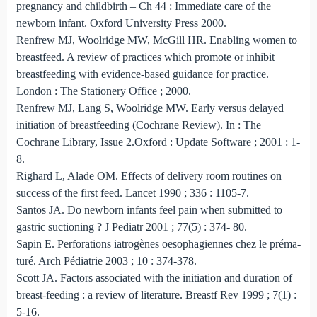
pregnancy and childbirth – Ch 44 : Immediate care of the
newborn infant. Oxford University Press 2000.
Renfrew MJ, Woolridge MW, McGill HR. Enabling women to
breastfeed. A review of practices which promote or inhibit
breast­feeding with evidence-based guidance for practice.
London : The Stationery Office ; 2000.
Renfrew MJ, Lang S, Woolridge MW. Early versus delayed
initiation of breastfeeding (Cochrane Review). In : The
Cochrane Library, Issue 2.Oxford : Update Software ; 2001 : 1-
8.
Righard L, Alade OM. Effects of delivery room routines on
success of the first feed. Lancet 1990 ; 336 : 1105-7.
Santos JA. Do newborn infants feel pain when submitted to
gastric suctioning ? J Pediatr 2001 ; 77(5) : 374- 80.
Sapin E. Perforations iatrogènes oesophagiennes chez le préma­
turé. Arch Pédiatrie 2003 ; 10 : 374-378.
Scott JA. Factors associated with the initiation and duration of
breast-feeding : a review of literature. Breastf Rev 1999 ; 7(1) :
5-16.