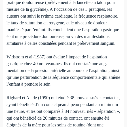
pratique douloureuse (prélè­vement à la lancette au talon pour
mesure de la glycé­mie). A l’occasion de ces 3 pratiques, les
auteurs ont suivi le rythme cardiaque, la fréquence respiratoire,
le taux de satu­ration en oxygène, et le niveau de douleur
manifesté par l’enfant. Ils concluaient que l’aspiration gastrique
était une procédure douloureuse, au vu des manifestations
similaires à celles constatées pen­dant le prélèvement sanguin.
Widstrom et al (1987) ont évalué l’impact de l’aspiration
gastrique chez 40 nouveau-nés. Ils ont constaté une aug­
mentation de la pression artérielle au cours de l’aspiration, ainsi
qu’une perturbation de la séquence com­portementale qui amène
l’enfant à prendre le sein.
Righard et Alade (1990) ont étudié 38 nouveau-nés « contact »,
ayant bénéficié d’un contact peau à peau pen­dant au minimum
une heure, et les ont comparés à 34 nou­veau-nés « séparation »,
qui ont bénéficié de 20 minutes de contact, ont ensuite été
éloignés de la mère pour les soins de routine (dont une