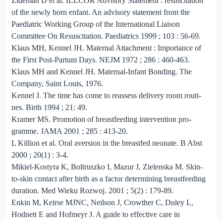
Zideman D et al. ILLCOR Advisory Statement : resuscitation
of the newly born enfant. An advisory statement from the
Paediatric Working Group of the International Liaison
Committee On Resus­citation. Paediatrics 1999 ; 103 : 56-69.
Klaus MH, Kennel JH. Maternal Attachment : Importance of
the First Post-Partum Days. NEJM 1972 ; 286 : 460-463.
Klaus MH and Kennel JH. Maternal-Infant Bonding. The
Company, Saint Louis, 1976.
Kennel J. The time has come to reassess delivery room routi­
nes. Birth 1994 ; 21: 49.
Kramer MS. Promotion of breastfeeding intervention pro­
gramme. JAMA 2001 ; 285 : 413-20.
L Killion et al. Oral aversion in the breastfed neonate. B Abst
2000 ; 20(1) : 3-4.
Mikiel-Kostyra K, Boltruszko I, Mazur J, Zielenska M. Skin-
to-skin contact after birth as a factor determining breastfeeding
duration. Med Wieku Rozwoj. 2001 ; 5(2) : 179-89.
Enkin M, Keirse MJNC, Neilson J, Crowther C, Duley L,
Hod­nett E and Hofmeyr J. A guide to effective care in