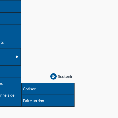
ats
Soutenir
es
Cotiser
onnels de
Faire un don