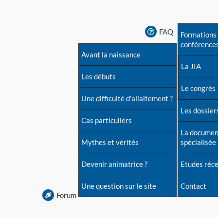
FAQ
Formations 
conférence
Avant la naissance
La JIA
Les débuts
Le congrès
Une difficulté d'allaitement ?
Les dossiers
Cas particuliers
La documen
Mythes et vérités
spécialisée
Devenir animatrice ?
Etudes réc
Une question sur le site
Contact
Forum