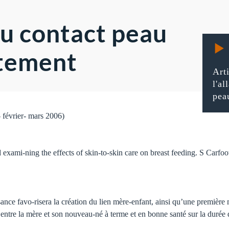
du contact peau
aitement
Art
l'a
pea
- février- mars 2006)
d exami-ning the effects of skin-to-skin care on breast feeding. S Carf
ce favo-risera la création du lien mère-enfant, ainsi qu’une première mi
entre la mère et son nouveau-né à terme et en bonne santé sur la durée d