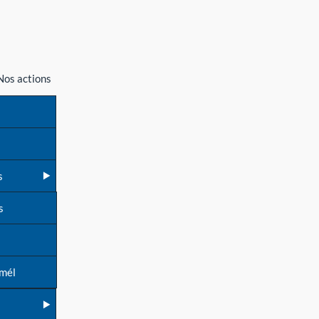
Nos actions
s
s
 mél