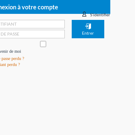
exion à votre compte
S'identifier
venir de moi
 passe perdu ?
iant perdu ?