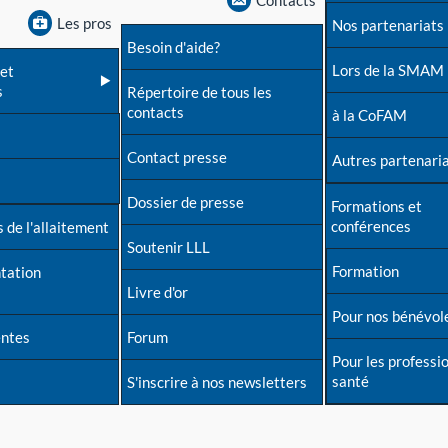
Contacts
Les pros
Nos partenariats
Besoin d'aide?
Lors de la SMAM
et
s
Répertoire de tous les
contacts
à la CoFAM
Contact presse
Autres partenari
Dossier de presse
Formations et
conférences
 de l'allaitement
Soutenir LLL
Formation
tation
Livre d'or
Pour nos bénévol
entes
Forum
Pour les professi
santé
S'inscrire à nos newsletters