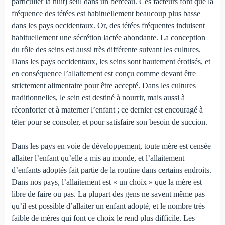
particulier la nuit) seul dans un berceau. Ces facteurs font que la
fréquence des tétées est habituellement beaucoup plus basse
dans les pays occiden­taux. Or, des tétées fréquentes induisent
habituelle­ment une sécrétion lactée abondante. La conception
du rôle des seins est aussi très différente suivant les cultures.
Dans les pays occidentaux, les seins sont hautement érotisés, et
en conséquence l’allaitement est conçu comme devant être
strictement alimen­taire pour être accepté. Dans les cultures
traditionnelles, le sein est destiné à nourrir, mais aussi à
réconforter et à materner l’enfant ; ce dernier est encouragé à
téter pour se consoler, et pour satis­faire son besoin de succion.
Dans les pays en voie de développement, toute mère est censée
allaiter l’enfant qu’elle a mis au monde, et l’allaitement
d’enfants adoptés fait partie de la routine dans certains endroits.
Dans nos pays, l’allaitement est « un choix » que la mère est
libre de faire ou pas. La plupart des gens ne savent même pas
qu’il est possible d’allaiter un en­fant adopté, et le nombre très
faible de mères qui font ce choix le rend plus difficile. Les