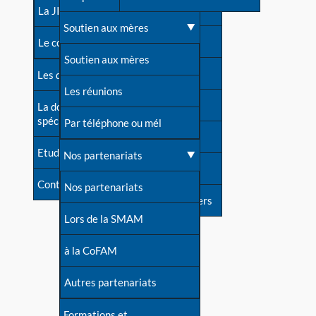
contacts
La JIA
Une difficulté d'allaitement ?
Soutien aux mères
Contact presse
Le congrès
Cas particuliers
Soutien aux mères
Dossier de presse
Les dossiers de l'allaitement
Mythes et vérités
Les réunions
Soutenir LLL
La documentation
spécialisée
Devenir animatrice ?
Par téléphone ou mél
Livre d'or
Etudes récentes
Une question sur le site
Nos partenariats
Forum
Contact
Nos partenariats
S'inscrire à nos newsletters
Lors de la SMAM
à la CoFAM
Autres partenariats
Formations et