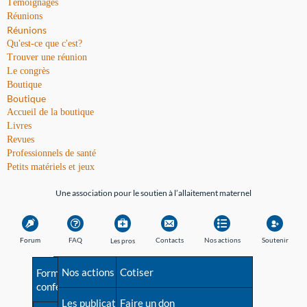
Témoignages
Réunions
Réunions
Qu'est-ce que c'est?
Trouver une réunion
Le congrès
Boutique
Boutique
Accueil de la boutique
Livres
Revues
Professionnels de santé
Petits matériels et jeux
Une association pour le soutien à l’allaitement maternel
Forum
FAQ
Contacts
Nos actions
Soutenir
Les pros
Avant la naissance
Nos actions
Besoin d'aide?
Cotiser
Formations et
conférences
Les débuts
Les publications
Répertoire de tous les
Faire un don