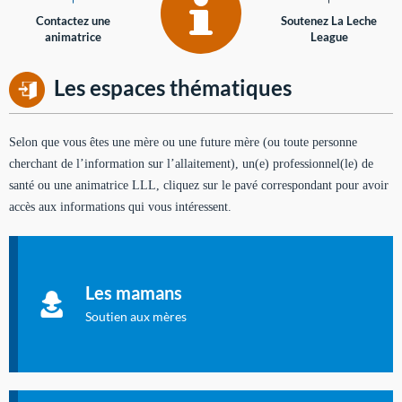
Contactez une
Soutenez La Leche
animatrice
League
Les espaces thématiques
Selon que vous êtes une mère ou une future mère (ou toute personne
cherchant de l’information sur l’allaitement), un(e) professionnel(le) de
santé ou une animatrice LLL, cliquez sur le pavé correspondant pour avoir
accès aux informations qui vous intéressent.
Soutien aux mères
Informations sur l'allaitement et le maternage, pour vous aider
Les mamans
à allaiter et vous informer : toutes les rubriques qui
concernent l'allaitement.
Soutien aux mères