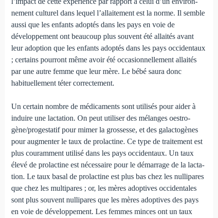
l’impact de cette expé­rience par rapport à celui d’un environ­
nement culturel dans lequel l’allaitement est la norme. Il semble
aussi que les enfants adoptés dans les pays en voie de
développement ont beaucoup plus souvent été allaités avant
leur adoption que les enfants adoptés dans les pays occiden­taux
; certains pourront même avoir été occasionnellement allaités
par une autre femme que leur mère. Le bébé saura donc
habituellement téter correc­tement.
Un certain nombre de médicaments sont utilisés pour ai­der à
induire une lactation. On peut utiliser des mélanges oes­tro­
gène/progestatif pour mimer la grossesse, et des galactogè­nes
pour augmenter le taux de prolactine. Ce type de traite­ment est
plus couramment utilisé dans les pays occidentaux. Un taux
élevé de prolactine est nécessaire pour le démarrage de la lacta­
tion. Le taux basal de prolactine est plus bas chez les nullipares
que chez les multipares ; or, les mères adoptives occidentales
sont plus souvent nullipares que les mères adop­tives des pays
en voie de développement. Les femmes minces ont un taux