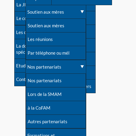
contacts
La JIA
Une difficulté d'allaitement ?
Soutien aux mères
Contact presse
Le congrès
Cas particuliers
Soutien aux mères
Dossier de presse
Les dossiers de l'allaitement
Mythes et vérités
Les réunions
Soutenir LLL
La documentation
spécialisée
Devenir animatrice ?
Par téléphone ou mél
Livre d'or
Etudes récentes
Une question sur le site
Nos partenariats
Forum
Contact
Nos partenariats
S'inscrire à nos newsletters
Lors de la SMAM
à la CoFAM
Autres partenariats
Formations et