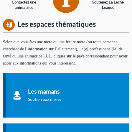
Contactez une
Soutenez La Leche
animatrice
League
Les espaces thématiques
Selon que vous êtes une mère ou une future mère (ou toute personne
cherchant de l’information sur l’allaitement), un(e) professionnel(le) de
santé ou une animatrice LLL, cliquez sur le pavé correspondant pour avoir
accès aux informations qui vous intéressent.
Soutien aux mères
Informations sur l'allaitement et le maternage, pour vous aider
Les mamans
à allaiter et vous informer : toutes les rubriques qui
concernent l'allaitement.
Soutien aux mères
Les dossiers de l'allaitement