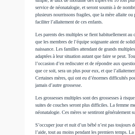
simple, le taux de mortalité des triplés est 10 fois p
service de néonatalogie, et seront soumis à de nombre
plusieurs nourrissons fragiles, que la mère allaite ou 
faciliter l’allaitement de ces enfants.
Les parents des multiples se fient habituellement au d
que les membres de l’équipe soignante aient de solid
naissance. Les familles attendant de grands multiple
adaptées à leur situation autant que faire se peut. To
l’occasion d’en rediscuter et de répondre aux questio
que ce soit, sera un plus pour eux, et que l’allaitem
Certaines mères, qui ont eu d’énormes difficultés pou
jamais d’autre grossesse.
Les grossesses multiples sont des grossesses à risqu
suites de couches seront plus difficiles. La femme met
néonatalogie. Ces mères se sentiront généralement sub
S’occuper jour et nuit d’un bébé n’est pas toujours 
l’aide, tout au moins pendant les premiers temps. La