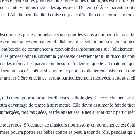
lus élevé pendant les premiers mois, et celui des quadruplés est 13 fois 
uses interventions médicales agressives. De leur côté, les parents sont 
pas. L’allaitement facilite la mise en place d’un lien étroit entre la mère 
iscours des professionnels de santé pour les soins à donner à leurs enfant
es connaissances en matière d’allaitement, et soient motivés pour sout
s ont besoin de commencer à recevoir des informations sur l’allaitement 
us les professionnels suivant la grossesse devraient tenir un discours cohé
ns des mères. Les parents ont besoin d’entendre que le lait maternel que
ent sera un succès même si la mère ne peut pas allaiter exclusivement tou
r arriver à être enceintes, seront particulièrement motivées, surtout si 
e, et la mère pourra présenter diverses pathologies. L’accouchement se f
tra davantage de temps à se remettre. Elle devra assumer le fait de tirer 
mergées, très fatiguées, et très anxieuses. Elles auront donc particuliè
de tout repos. S’occuper de plusieurs nourrissons en permanence est épu
 mère pourra porter ses bébés contre sa peau à tour de rôle, pendant qu