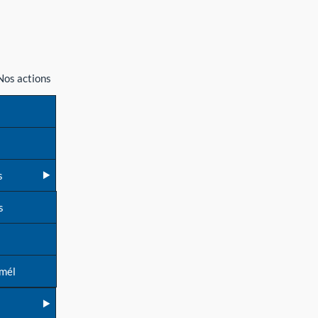
Nos actions
s
s
 mél