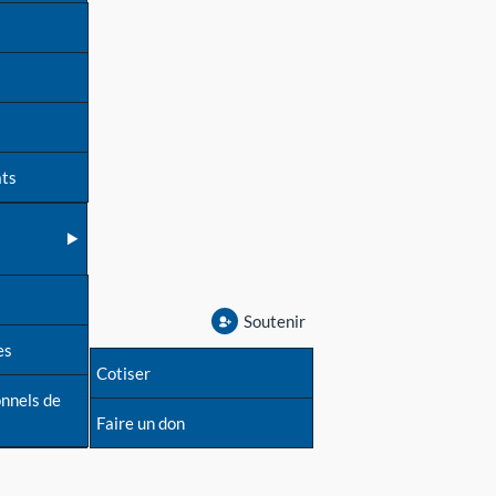
ats
Soutenir
es
Cotiser
onnels de
Faire un don