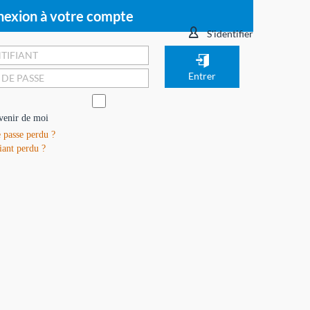
exion à votre compte
S'identifier
venir de moi
 passe perdu ?
iant perdu ?