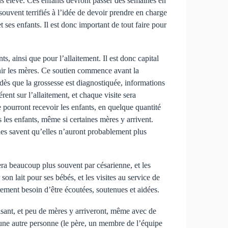
plus élevé. Ces enfants devront passer des semaines en
souvent terrifiés à l’idée de devoir prendre en charge
et ses enfants. Il est donc important de tout faire pour
s, ainsi que pour l’allaitement. Il est donc capital
enir les mères. Ce soutien commence avant la
dès que la grossesse est diagnostiquée, informations
rent sur l’allaitement, et chaque visite sera
 pourront recevoir les enfants, en quelque quantité
s les enfants, même si certaines mères y arrivent.
elles savent qu’elles n’auront probablement plus
era beaucoup plus souvent par césarienne, et les
son lait pour ses bébés, et les visites au service de
rement besoin d’être écoutées, soutenues et aidées.
isant, et peu de mères y arriveront, même avec de
’une autre personne (le père, un membre de l’équipe