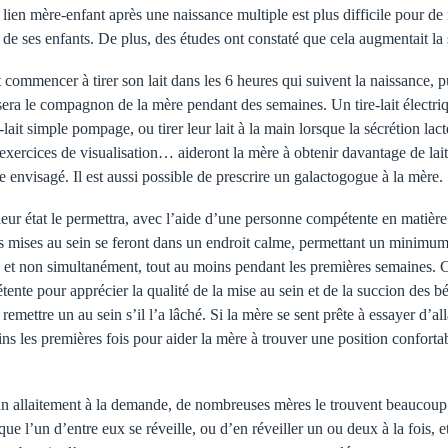
lien mère-enfant après une naissance multiple est plus difficile pour de 
 de ses enfants. De plus, des études ont constaté que cela augmentait la 
 commencer à tirer son lait dans les 6 heures qui suivent la naissance, pu
ait sera le compagnon de la mère pendant des semaines. Un tire-lait élec
-lait simple pompage, ou tirer leur lait à la main lorsque la sécrétion lact
 exercices de visualisation… aideront la mère à obtenir davantage de lait. 
 envisagé. Il est aussi possible de prescrire un galactogogue à la mère.
eur état le permettra, avec l’aide d’une personne compétente en matière 
es mises au sein se feront dans un endroit calme, permettant un minimum 
re, et non simultanément, tout au moins pendant les premières semaines. C
ente pour apprécier la qualité de la mise au sein et de la succion des b
 remettre un au sein s’il l’a lâché. Si la mère se sent prête à essayer d
 les premières fois pour aider la mère à trouver une position confortable
 un allaitement à la demande, de nombreuses mères le trouvent beaucoup p
que l’un d’entre eux se réveille, ou d’en réveiller un ou deux à la fois, 