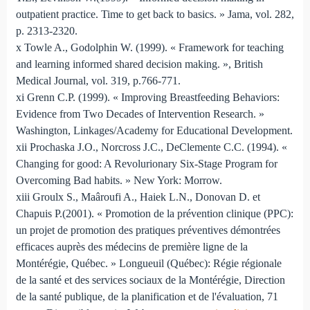
outpatient practice. Time to get back to basics. » Jama, vol. 282,
p. 2313-2320.
x Towle A., Godolphin W. (1999). « Framework for teaching
and learning informed shared decision making. », British
Medical Journal, vol. 319, p.766-771.
xi Grenn C.P. (1999). « Improving Breastfeeding Behaviors:
Evidence from Two Decades of Intervention Research. »
Washington, Linkages/Academy for Educational Development.
xii Prochaska J.O., Norcross J.C., DeClemente C.C. (1994). «
Changing for good: A Revolurionary Six-Stage Program for
Overcoming Bad habits. » New York: Morrow.
xiii Groulx S., Maâroufi A., Haiek L.N., Donovan D. et
Chapuis P.(2001). « Promotion de la prévention clinique (PPC):
un projet de promotion des pratiques préventives démontrées
efficaces auprès des médecins de première ligne de la
Montérégie, Québec. » Longueuil (Québec): Régie régionale
de la santé et des services sociaux de la Montérégie, Direction
de la santé publique, de la planification et de l'évaluation, 71