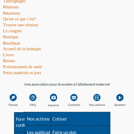
Témoignages
Réunions
Réunions
Qu'est-ce que c'est?
Trouver une réunion
Le congrès
Boutique
Boutique
Accueil de la boutique
Livres
Revues
Professionnels de santé
Petits matériels et jeux
Une association pour le soutien à l’allaitement maternel
Forum
FAQ
Contacts
Nos actions
Soutenir
Les pros
Avant la naissance
Nos actions
Besoin d'aide?
Cotiser
Formations et
conférences
Les débuts
Les publications
Répertoire de tous les
Faire un don