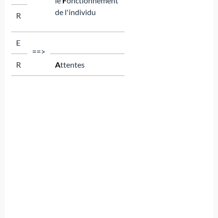
le
F
onctionnement
de l'individu
R
E
==>
R
A
ttentes