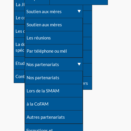
contacts
La JIA
Une difficulté d'allaitement ?
Soutien aux mères
Contact presse
Le congrès
Cas particuliers
Soutien aux mères
Dossier de presse
Les dossiers de l'allaitement
Mythes et vérités
Les réunions
Soutenir LLL
La documentation
spécialisée
Devenir animatrice ?
Par téléphone ou mél
Livre d'or
Etudes récentes
Une question sur le site
Nos partenariats
Forum
Contact
Nos partenariats
S'inscrire à nos newsletters
Lors de la SMAM
à la CoFAM
Autres partenariats
Formations et