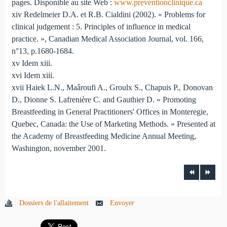
pages. Disponible au site Web :
www.preventionclinique.ca
xiv Redelmeier D.A. et R.B. Cialdini (2002). « Problems for
clinical judgement : 5. Principles of influence in medical
practice. », Canadian Medical Association Journal, vol. 166,
n°13, p.1680-1684.
xv Idem xiii.
xvi Idem xiii.
xvii Haiek L.N., Maâroufi A., Groulx S., Chapuis P., Donovan
D., Dionne S. Lafrenière C. and Gauthier D. « Promoting
Breastfeeding in General Practitioners' Offices in Monteregie,
Quebec, Canada: the Use of Marketing Methods. » Presented at
the Academy of Breastfeeding Medicine Annual Meeting,
Washington, november 2001.
Dossiers de l'allaitement
Envoyer