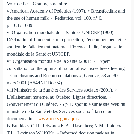
Voix de l’est, Granby, 3 octobre.
v American Academy of Pedatrics (1997). « Breastfeeding and
the use of human milk », Pediatrics, vol. 100, n° 6,
p. 1035-1039.
vi Organisation mondiale de la Santé et UNICEF (1990).
Déclaration d’Innocenti sur la protection, l’encouragement et le
soutien de l’allaitement maternel, Florence, Italie, Organisation
mondiale de la Santé et UNICEF.
vii Organisation mondiale de la Santé (2001). « Expert
consultation on the optimal duration of exclusive breastfeeding
– Conclusions and Recommendations », Genève, 28 au 30
mars 2001 (A54/INF.Doc./4).
viii Ministère de la Santé et des Services sociaux (2001). «
L’allaitement maternel au Québec. Lignes directrices. »
Gouvernement du Québec, 75 p. Disponible sur le site Web du
ministère de la Santé et des Services sociaux à la section
documentation :
www.msss.gouv.qc.ca
ix Braddack C.H., Edwards K.A., Hasenberg N.M., Laidley
T.L., Levinson W.(1999). « Informed decision making in