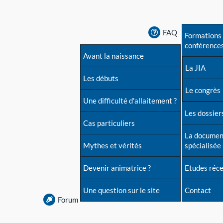
FAQ
Formations 
conférence
Avant la naissance
La JIA
Les débuts
Le congrès
Une difficulté d'allaitement ?
Les dossiers
Cas particuliers
La documen
Mythes et vérités
spécialisée
Devenir animatrice ?
Etudes réc
Une question sur le site
Contact
Forum