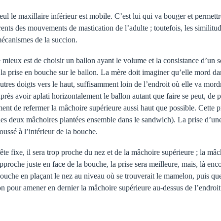
seul le maxillaire inférieur est mobile. C’est lui qui va bouger et permet
ents des mouvements de mastication de l’adulte ; toutefois, les similit
 mécanismes de la succion.
le mieux est de choisir un ballon ayant le volume et la consistance d’un
r la prise en bouche sur le ballon. La mère doit imaginer qu’elle mord dan
 autres doigts vers le haut, suffisamment loin de l’endroit où elle va mo
s avoir aplati horizontalement le ballon autant que faire se peut, de pl
lement de refermer la mâchoire supérieure aussi haut que possible. Cette
(les deux mâchoires plantées ensemble dans le sandwich). La prise d’u
poussé à l’intérieur de la bouche.
tête fixe, il sera trop proche du nez et de la mâchoire supérieure ; la mâc
proche juste en face de la bouche, la prise sera meilleure, mais, là enc
ouche en plaçant le nez au niveau où se trouverait le mamelon, puis que 
lon pour amener en dernier la mâchoire supérieure au-dessus de l’endro