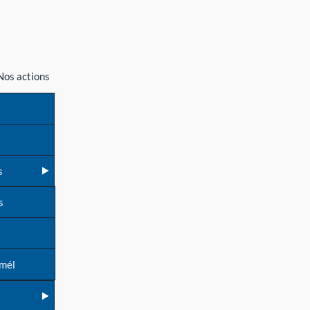
Nos actions
s
s
 mél