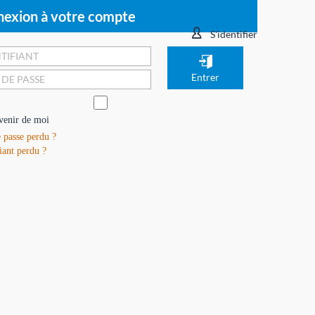
exion à votre compte
S'identifier
venir de moi
 passe perdu ?
iant perdu ?