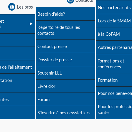
Contacts
Les pros
Nos partenariats
Besoin d'aide?
Lors de la SMAM
et
s
Répertoire de tous les
contacts
à la CoFAM
Contact presse
Autres partenari
Dossier de presse
Formations et
conférences
 de l'allaitement
Soutenir LLL
Formation
tation
Livre d'or
Pour nos bénévol
entes
Forum
Pour les professi
santé
S'inscrire à nos newsletters