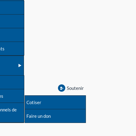
ats
Soutenir
es
Cotiser
onnels de
Faire un don