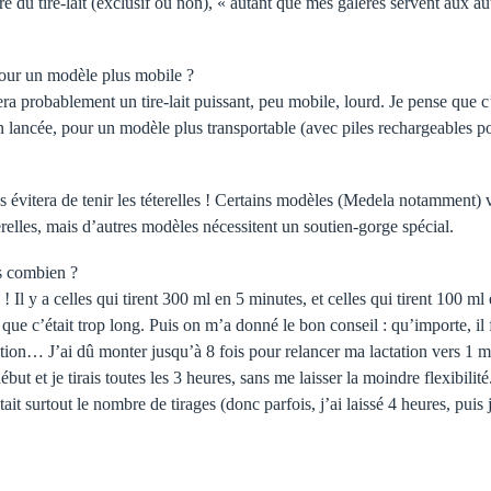
u tire-lait (exclusif ou non), « autant que mes galères servent aux autr
 pour un modèle plus mobile ?
era probablement un tire-lait puissant, peu mobile, lourd. Je pense que c
n lancée, pour un modèle plus transportable (avec piles rechargeables po
s évitera de tenir les téterelles ! Certains modèles (Medela notamment)
relles, mais d’autres modèles nécessitent un soutien-gorge spécial.
s combien ?
l y a celles qui tirent 300 ml en 5 minutes, et celles qui tirent 100 ml 
ue c’était trop long. Puis on m’a donné le bon conseil : qu’importe, il f
ation… J’ai dû monter jusqu’à 8 fois pour relancer ma lactation vers 1 m
 début et je tirais toutes les 3 heures, sans me laisser la moindre flexibili
it surtout le nombre de tirages (donc parfois, j’ai laissé 4 heures, puis j’