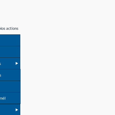
Nos actions
s
s
 mél