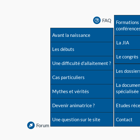
FAQ
Formations 
conférence
Avant la naissance
La JIA
Les débuts
Le congrès
Une difficulté d'allaitement ?
Les dossiers
Cas particuliers
La documen
Mythes et vérités
spécialisée
Devenir animatrice ?
Etudes réc
Une question sur le site
Contact
Forum