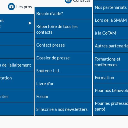
Contacts
Les pros
Nos partenariats
Besoin d'aide?
Lors de la SMAM
et
s
Répertoire de tous les
contacts
à la CoFAM
Contact presse
Autres partenari
Dossier de presse
Formations et
conférences
 de l'allaitement
Soutenir LLL
Formation
tation
Livre d'or
Pour nos bénévol
entes
Forum
Pour les professi
santé
S'inscrire à nos newsletters