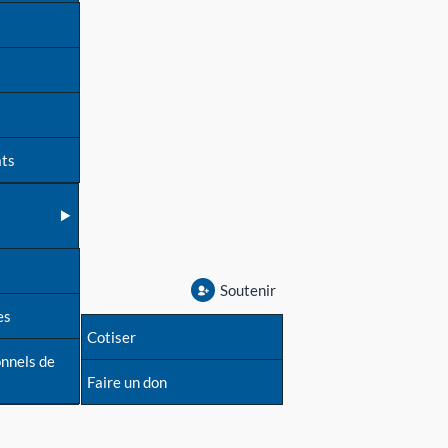
ats
Soutenir
es
Cotiser
onnels de
Faire un don