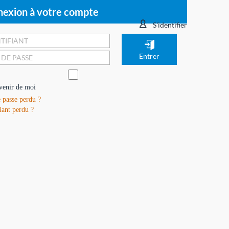
exion à votre compte
S'identifier
venir de moi
 passe perdu ?
iant perdu ?