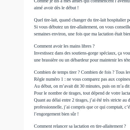
Comme je dis à mes amies qui commencent l’aventure d
aimé avoir dès le début !
Quel tire-lait, quand changer du tire-lait hospitalier
Si vous débutez un tire-allaitement, on vous conseill
semaines environ, une fois que ma lactation était bie
Comment avoir les mains libres ?
Investissez dans des soutiens-gorge spéciaux, ça vou
une brassière ou un débardeur pour maintenir les téte
Combien de temps tirer ? Combien de fois ? Tous le
Règle numéro 1 : ne vous comparez pas aux copines ! I
Au début, on m’avait dit 30 minutes, puis on m’a dit q
Pour le nombre de tirages, tout dépend de votre lact
Quant au délai entre 2 tirages, j’ai été très stricte au
professionnelle, j’ai compris que ce qui comptait, c’éta
l’engorgement bien sûr !
Comment relancer sa lactation en tire-allaitement ?