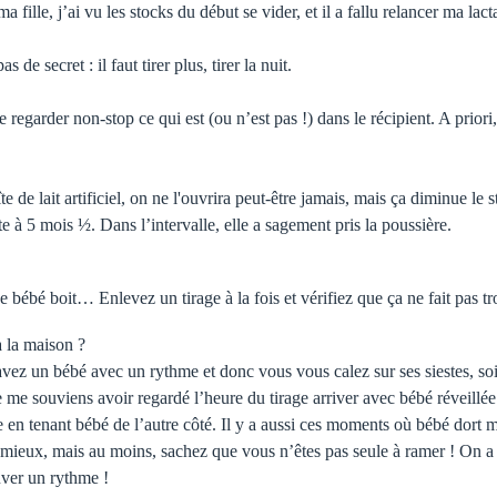
 fille, j’ai vu les stocks du début se vider, et il a fallu relancer ma lact
s de secret : il faut tirer plus, tirer la nuit.
e regarder non-stop ce qui est (ou n’est pas !) dans le récipient. A prior
te de lait artificiel, on ne l'ouvrira peut-être jamais, mais ça diminue 
 à 5 mois ½. Dans l’intervalle, elle a sagement pris la poussière.
ébé boit… Enlevez un tirage à la fois et vérifiez que ça ne fait pas tro
 la maison ?
s avez un bébé avec un rythme et donc vous vous calez sur ses siestes, s
e me souviens avoir regardé l’heure du tirage arriver avec bébé réveillé
 en tenant bébé de l’autre côté. Il y a aussi ces moments où bébé dort mai
u mieux, mais au moins, sachez que vous n’êtes pas seule à ramer ! On a 
ouver un rythme !