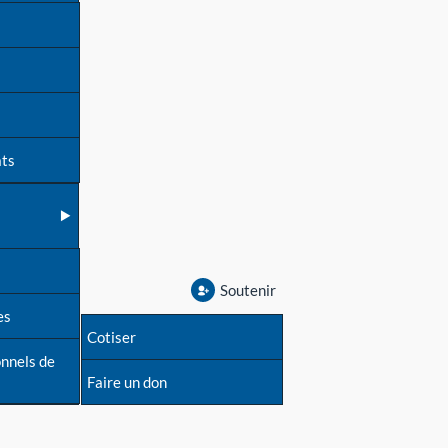
ats
Soutenir
es
Cotiser
onnels de
Faire un don