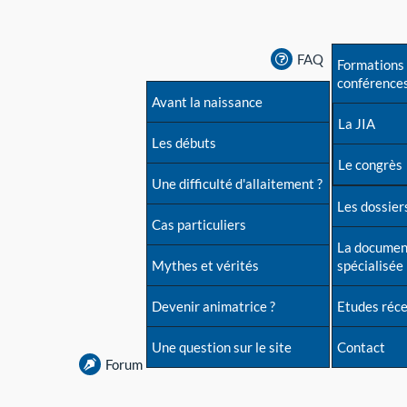
FAQ
Formations 
conférence
Avant la naissance
La JIA
Les débuts
Le congrès
Une difficulté d'allaitement ?
Les dossiers
Cas particuliers
La documen
Mythes et vérités
spécialisée
Devenir animatrice ?
Etudes réc
Une question sur le site
Contact
Forum