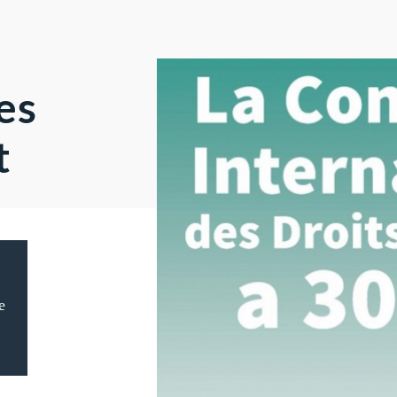
es
t
e