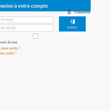
exion à votre compte
S'identifier
venir de moi
 passe perdu ?
iant perdu ?