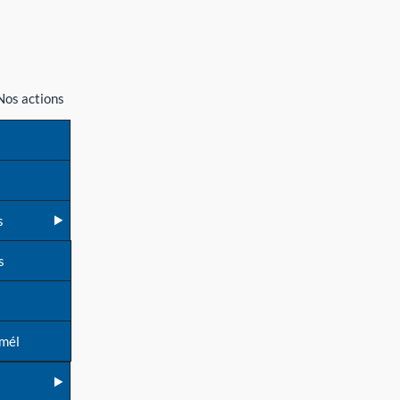
Nos actions
s
s
 mél