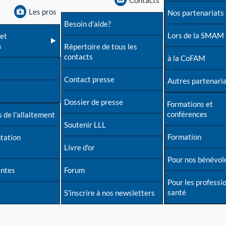
Contacts
Les pros
Nos partenariats
Besoin d'aide?
Lors de la SMAM
et
s
Répertoire de tous les
contacts
à la CoFAM
Contact presse
Autres partenari
Dossier de presse
Formations et
conférences
 de l'allaitement
Soutenir LLL
Formation
tation
Livre d'or
Pour nos bénévol
entes
Forum
Pour les professi
santé
S'inscrire à nos newsletters