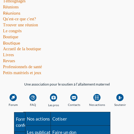
Témoignages
Réunions
Réunions
Qu'est-ce que c'est?
Trouver une réunion
Le congrès
Boutique
Boutique
Accueil de la boutique
Livres
Revues
Professionnels de santé
Petits matériels et jeux
Une association pour le soutien à l’allaitement maternel
Forum
FAQ
Contacts
Nos actions
Soutenir
Les pros
Avant la naissance
Nos actions
Besoin d'aide?
Cotiser
Formations et
conférences
Les débuts
Les publications
Répertoire de tous les
Faire un don