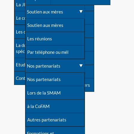
contacts
La JIA
Une difficulté d'allaitement ?
Soutien aux mères
Contact presse
Le congrès
Cas particuliers
Soutien aux mères
Dossier de presse
Les dossiers de l'allaitement
Mythes et vérités
Les réunions
Soutenir LLL
La documentation
spécialisée
Devenir animatrice ?
Par téléphone ou mél
Livre d'or
Etudes récentes
Une question sur le site
Nos partenariats
Forum
Contact
Nos partenariats
S'inscrire à nos newsletters
Lors de la SMAM
à la CoFAM
Autres partenariats
Formations et