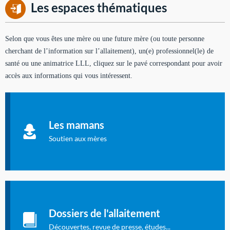
Les espaces thématiques
Selon que vous êtes une mère ou une future mère (ou toute personne
cherchant de l’information sur l’allaitement), un(e) professionnel(le) de
santé ou une animatrice LLL, cliquez sur le pavé correspondant pour avoir
accès aux informations qui vous intéressent.
Soutien aux mères
Informations sur l'allaitement et le maternage, pour vous aider
Les mamans
à allaiter et vous informer : toutes les rubriques qui
concernent l'allaitement.
Soutien aux mères
Les dossiers de l'allaitement
Publication en langue française qui fait le point sur les
Dossiers de l'allaitement
dernières études sur l'allaitement publiées dans la presse
internationale.
Découvertes, revue de presse, études...