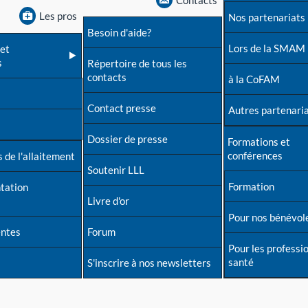
Contacts
Les pros
Nos partenariats
Besoin d'aide?
Lors de la SMAM
et
s
Répertoire de tous les
contacts
à la CoFAM
Contact presse
Autres partenari
Dossier de presse
Formations et
conférences
 de l'allaitement
Soutenir LLL
Formation
tation
Livre d'or
Pour nos bénévol
entes
Forum
Pour les professi
santé
S'inscrire à nos newsletters