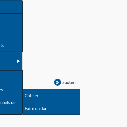
ats
Soutenir
es
Cotiser
onnels de
Faire un don