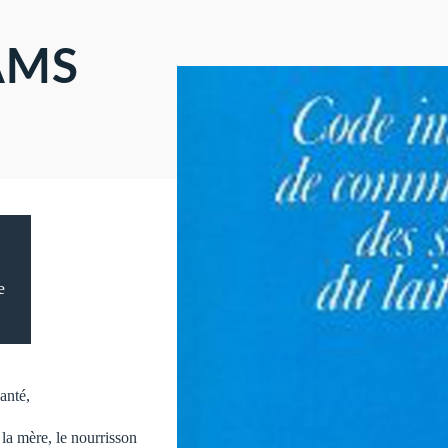
'AMS
e
anté,
 la mère, le nourrisson