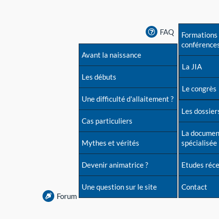
FAQ
Formations 
conférence
Avant la naissance
La JIA
Les débuts
Le congrès
Une difficulté d'allaitement ?
Les dossiers
Cas particuliers
La documen
Mythes et vérités
spécialisée
Devenir animatrice ?
Etudes réc
Une question sur le site
Contact
Forum