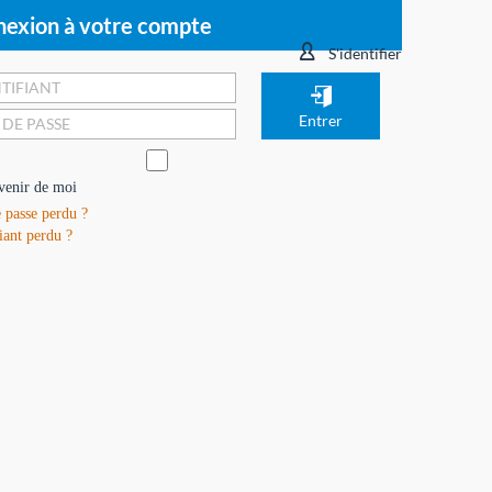
exion à votre compte
S'identifier
venir de moi
 passe perdu ?
iant perdu ?