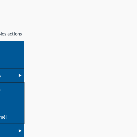
Nos actions
s
s
 mél