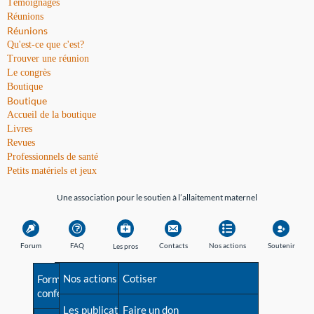
Témoignages
Réunions
Réunions
Qu'est-ce que c'est?
Trouver une réunion
Le congrès
Boutique
Boutique
Accueil de la boutique
Livres
Revues
Professionnels de santé
Petits matériels et jeux
Une association pour le soutien à l’allaitement maternel
Forum
FAQ
Contacts
Nos actions
Soutenir
Les pros
Avant la naissance
Nos actions
Besoin d'aide?
Cotiser
Formations et
conférences
Les débuts
Les publications
Répertoire de tous les
Faire un don