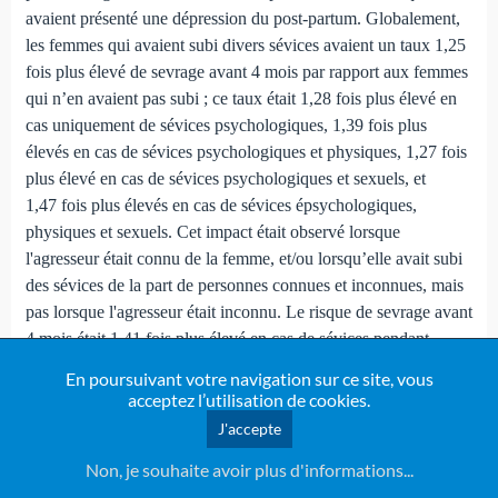
avaient présenté une dépression du post-partum. Globalement,
les femmes qui avaient subi divers sévices avaient un taux 1,25
fois plus élevé de sevrage avant 4 mois par rapport aux femmes
qui n’en avaient pas subi ; ce taux était 1,28 fois plus élevé en
cas uniquement de sévices psychologiques, 1,39 fois plus
élevés en cas de sévices psychologiques et physiques, 1,27 fois
plus élevé en cas de sévices psychologiques et sexuels, et
1,47 fois plus élevés en cas de sévices épsychologiques,
physiques et sexuels. Cet impact était observé lorsque
l'agresseur était connu de la femme, et/ou lorsqu’elle avait subi
des sévices de la part de personnes connues et inconnues, mais
pas lorsque l'agresseur était inconnu. Le risque de sevrage avant
4 mois était 1,41 fois plus élevé en cas de sévices pendant
l’enfance (en particulier en cas de cumul de divers sévices). En
En poursuivant votre navigation sur ce site, vous
cas de sévices subis à l’âge adulte et après correction pour les
acceptez l’utilisation de cookies.
autres variables, ce risque était 1,21 fois plus élevé en cas de
J'accepte
sévices anciens, et 1,4 fois plus élevé en cas de sévices récents
Non, je souhaite avoir plus d'informations...
par rapport aux personnes n’en ayant pas subi.