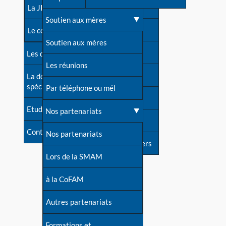
contacts
La JIA
Une difficulté d'allaitement ?
Soutien aux mères
Contact presse
Le congrès
Cas particuliers
Soutien aux mères
Dossier de presse
Les dossiers de l'allaitement
Mythes et vérités
Les réunions
Soutenir LLL
La documentation
spécialisée
Devenir animatrice ?
Par téléphone ou mél
Livre d'or
Etudes récentes
Une question sur le site
Nos partenariats
Forum
Contact
Nos partenariats
S'inscrire à nos newsletters
Lors de la SMAM
à la CoFAM
Autres partenariats
Formations et