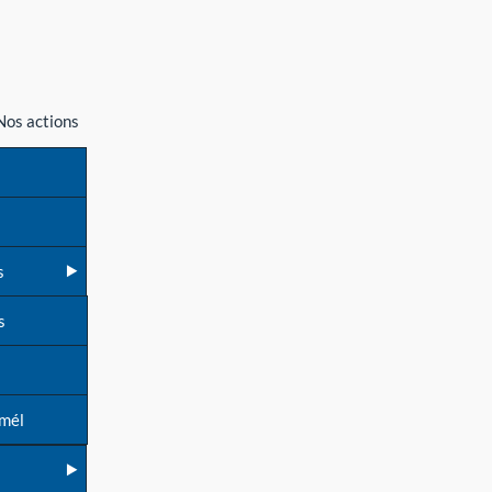
Nos actions
s
s
 mél