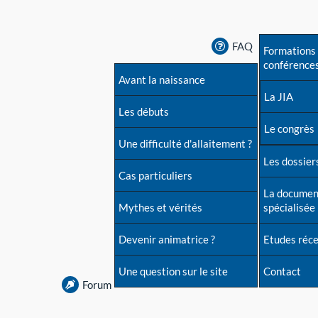
FAQ
Formations 
conférence
Avant la naissance
La JIA
Les débuts
Le congrès
Une difficulté d'allaitement ?
Les dossiers
Cas particuliers
La documen
Mythes et vérités
spécialisée
Devenir animatrice ?
Etudes réc
Une question sur le site
Contact
Forum