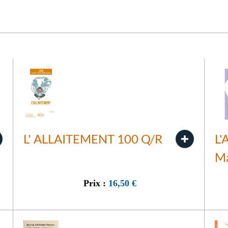
L' ALLAITEMENT 100 Q/R
L'
Ma
Prix :
16,50
€