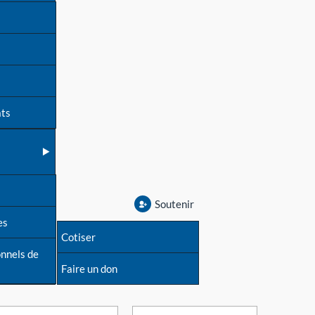
ats
Soutenir
es
Cotiser
onnels de
Faire un don