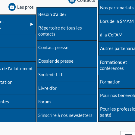
Contacts
Les pros
Nos partenariats
Besoin d'aide?
Lors de la SMAM
et
s
Répertoire de tous les
contacts
à la CoFAM
Contact presse
Autres partenari
Dossier de presse
Formations et
conférences
 de l'allaitement
Soutenir LLL
Formation
tation
Livre d'or
Pour nos bénévol
entes
Forum
Pour les professi
santé
S'inscrire à nos newsletters