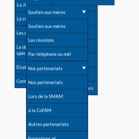
contacts
La JIA
Une difficulté d'allaitement ?
Soutien aux mères
Contact presse
Le congrès
Cas particuliers
Soutien aux mères
Dossier de presse
Les dossiers de l'allaitement
Mythes et vérités
Les réunions
Soutenir LLL
La documentation
spécialisée
Devenir animatrice ?
Par téléphone ou mél
Livre d'or
Etudes récentes
Une question sur le site
Nos partenariats
Forum
Contact
Nos partenariats
S'inscrire à nos newsletters
Lors de la SMAM
à la CoFAM
Autres partenariats
Formations et