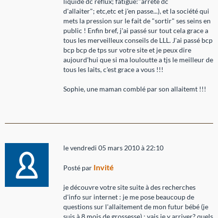
liquide dc reflux; fatigué:"arrete dc
d'allaiter"; etc,etc et j'en passe...), et la société qui
mets la pression sur le fait de "sortir" ses seins en
public ! Enfin bref, j'ai passé sur tout cela grace a
tous les merveilleux conseils de LLL. J'ai passé bcp
bcp bcp de tps sur votre site et je peux dire
aujourd'hui que si ma louloutte a tjs le meilleur de
tous les laits, c'est grace a vous !!!
Sophie, une maman comblé par son allaitemt !!!
le vendredi 05 mars 2010 à 22:10
Invité
Posté par
je découvre votre site suite à des recherches
d'info sur internet : je me pose beaucoup de
questions sur l'allaitement de mon futur bébé (je
suis à 8 mois de grossesse) : vais je y arriver? quels