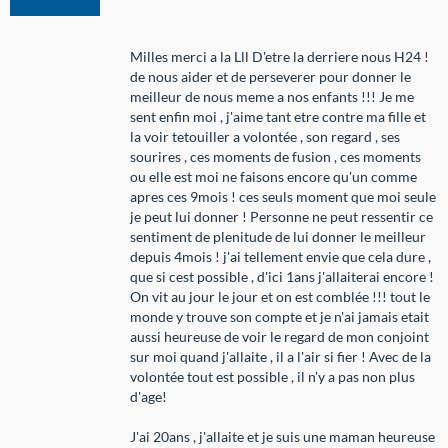
Milles merci a la Lll D'etre la derriere nous H24 !
de nous aider et de perseverer pour donner le
meilleur de nous meme a nos enfants !!! Je me
sent enfin moi , j'aime tant etre contre ma fille et
la voir tetouiller a volontée , son regard , ses
sourires , ces moments de fusion , ces moments
ou elle est moi ne faisons encore qu'un comme
apres ces 9mois ! ces seuls moment que moi seule
je peut lui donner ! Personne ne peut ressentir ce
sentiment de plenitude de lui donner le meilleur
depuis 4mois ! j'ai tellement envie que cela dure ,
que si cest possible , d'ici 1ans j'allaiterai encore !
On vit au jour le jour et on est comblée !!! tout le
monde y trouve son compte et je n'ai jamais etait
aussi heureuse de voir le regard de mon conjoint
sur moi quand j'allaite , il a l'air si fier ! Avec de la
volontée tout est possible , il n'y a pas non plus
d'age!
J'ai 20ans , j'allaite et je suis une maman heureuse