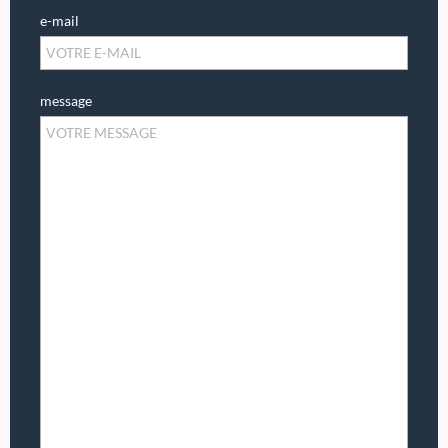
e-mail
message