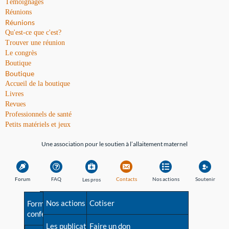
Témoignages
Réunions
Réunions
Qu'est-ce que c'est?
Trouver une réunion
Le congrès
Boutique
Boutique
Accueil de la boutique
Livres
Revues
Professionnels de santé
Petits matériels et jeux
Une association pour le soutien à l’allaitement maternel
Forum
FAQ
Contacts
Nos actions
Soutenir
Les pros
Avant la naissance
Nos actions
Besoin d'aide?
Cotiser
Formations et
conférences
Les débuts
Les publications
Répertoire de tous les
Faire un don