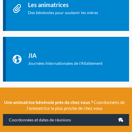
Les animatrices
Des bénévoles pour soutenir les mères
Identifiant oublié ?
Mot de passe oublié ?
Les Journées Internationales de l'Allaitement
La Cité des Sciences et de l’Industrie a accueilli en novembre
JIA
2019 la 11e Journée Internationale de l’Allaitement, un
évènement exceptionnel organisé par LLL France.
Journées Internationales de l'Allaitement
Une animatrice bénévole près de chez vous ?
Coordonnées de
l’animatrice la plus proche de chez vous
Coordonnées et dates de réunions