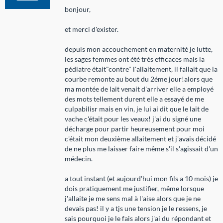
bonjour,
et merci d'exister.
depuis mon accouchement en maternité je lutte,
les sages femmes ont été trés efficaces mais la
pédiatre était"contre" l'allaitement, il fallait que la
courbe remonte au bout du 2éme jour!alors que
ma montée de lait venait d'arriver elle a employé
des mots tellement durent elle a essayé de me
culpabilisr mais en vin, je lui ai dit que le lait de
vache c'était pour les veaux! j'ai du signé une
décharge pour partir heureusement pour moi
c'était mon deuxième allaitement et j'avais décidé
de ne plus me laisser faire même s'il s'agissait d'un
médecin.
a tout instant (et aujourd'hui mon fils a 10 mois) je
dois pratiquement me justifier, même lorsque
j'allaite je me sens mal à l'aise alors que je ne
devais pas! il y a tjs une tension je le ressens, je
sais pourquoi je le fais alors j'ai du répondant et