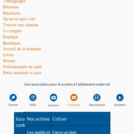
Témoignages
Réunions
Réunions
Qu'est-ce que c'est?
Trouver une réunion
Le congrès
Boutique
Boutique
Accueil de la boutique
Livres
Revues
Professionnels de santé
Petits matériels et jeux
Une association pour le soutien à l’allaitement maternel
Forum
FAQ
Contacts
Nos actions
Soutenir
Les pros
Avant la naissance
Nos actions
Besoin d'aide?
Cotiser
Formations et
conférences
Les débuts
Les publications
Répertoire de tous les
Faire un don