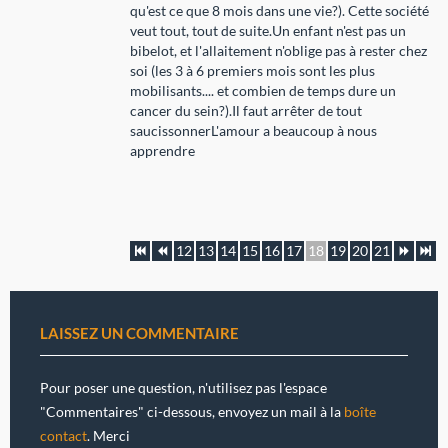
qu'est ce que 8 mois dans une vie?). Cette société
veut tout, tout de suite.Un enfant n'est pas un
bibelot, et l'allaitement n'oblige pas à rester chez
soi (les 3 à 6 premiers mois sont les plus
mobilisants.... et combien de temps dure un
cancer du sein?).Il faut arrêter de tout
saucissonnerL'amour a beaucoup à nous
apprendre
12
13
14
15
16
17
18
19
20
21
LAISSEZ UN COMMENTAIRE
Pour poser une question, n'utilisez pas l'espace
"Commentaires" ci-dessous, envoyez un mail à la
boîte
contact
. Merci