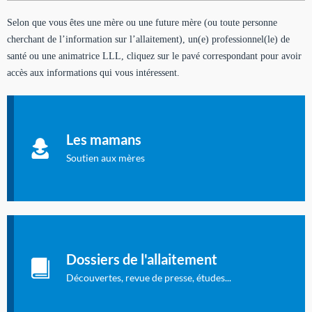
Selon que vous êtes une mère ou une future mère (ou toute personne
cherchant de l’information sur l’allaitement), un(e) professionnel(le) de
santé ou une animatrice LLL, cliquez sur le pavé correspondant pour avoir
accès aux informations qui vous intéressent.
Soutien aux mères
Informations sur l'allaitement et le maternage, pour vous aider
Les mamans
à allaiter et vous informer : toutes les rubriques qui
concernent l'allaitement.
Soutien aux mères
Les dossiers de l'allaitement
Publication en langue française qui fait le point sur les
Dossiers de l'allaitement
dernières études sur l'allaitement publiées dans la presse
internationale.
Découvertes, revue de presse, études...