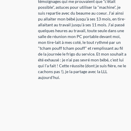
témoignages qui me prouvaient que "c'était
possible", astuces pour utiliser la "machine", je
suis repartie avec du beaume au coeur. J'ai ainsi
pu allaiter mon bébé jusqu'à ses 13 mois, en tire-
allaitant au travail jusqu'à ses 11 mois. J'ai passé
quelques heures au travail, toute seule dans une
salle de réunion mon PC portable devant moi,
mon tire-lait à mes coté, le tout rythmé par un
"tcham pouff tcham pouff" et remplissant au fil
de la journée le frigo du service. Et mon souhait a
été exhausé : je n'ai pas sevré mon bébé, c'est lui
qui l'a fait ! Cette réussite (dont je suis fière, ne le
cachons pas !), je la partage avec la LLL
aujourd'hui.