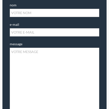
nom
e-mail
message