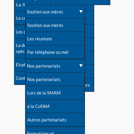
contacts
La JIA
Une difficulté d'allaitement ?
Soutien aux mères
Contact presse
Le congrès
Cas particuliers
Soutien aux mères
Dossier de presse
Les dossiers de l'allaitement
Mythes et vérités
Les réunions
Soutenir LLL
La documentation
spécialisée
Devenir animatrice ?
Par téléphone ou mél
Livre d'or
Etudes récentes
Une question sur le site
Nos partenariats
Forum
Contact
Nos partenariats
S'inscrire à nos newsletters
Lors de la SMAM
à la CoFAM
Autres partenariats
Formations et