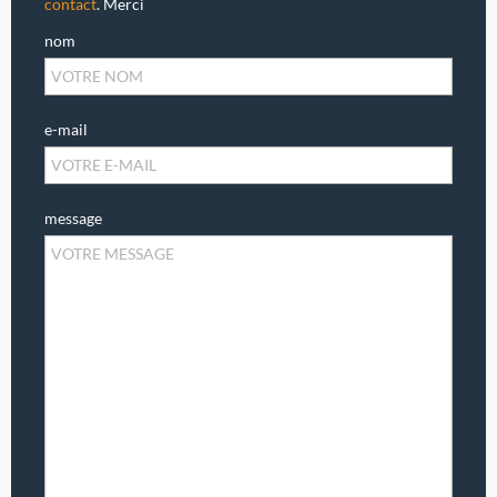
contact
. Merci
nom
e-mail
message