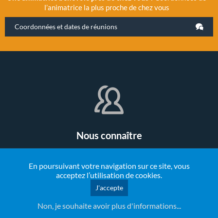
l’animatrice la plus proche de chez vous
Coordonnées et dates de réunions
Nous connaître
La Leche League France est une association loi 1901,
En poursuivant votre navigation sur ce site, vous
reconnue d'intérêt général pour ses activités à caractère
acceptez l’utilisation de cookies.
éducatif, social et familial.
J'accepte
Non, je souhaite avoir plus d'informations...
Nous connaître