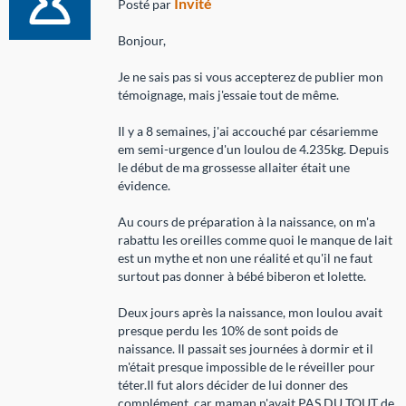
Invité
Posté par
Bonjour,
Je ne sais pas si vous accepterez de publier mon
témoignage, mais j'essaie tout de même.
Il y a 8 semaines, j'ai accouché par césariemme
em semi-urgence d'un loulou de 4.235kg. Depuis
le début de ma grossesse allaiter était une
évidence.
Au cours de préparation à la naissance, on m'a
rabattu les oreilles comme quoi le manque de lait
est un mythe et non une réalité et qu'il ne faut
surtout pas donner à bébé biberon et lolette.
Deux jours après la naissance, mon loulou avait
presque perdu les 10% de sont poids de
naissance. Il passait ses journées à dormir et il
m'était presque impossible de le réveiller pour
téter.Il fut alors décider de lui donner des
complément, car maman n'avait PAS DU TOUT de