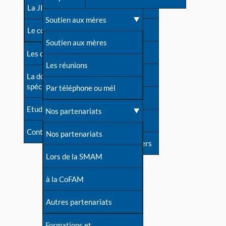
contacts
La JIA
Une difficulté d'allaitement ?
Soutien aux mères
Contact presse
Le congrès
Cas particuliers
Soutien aux mères
Dossier de presse
Les dossiers de l'allaitement
Mythes et vérités
Les réunions
Soutenir LLL
La documentation
spécialisée
Devenir animatrice ?
Par téléphone ou mél
Livre d'or
Etudes récentes
Une question sur le site
Nos partenariats
Forum
Contact
Nos partenariats
S'inscrire à nos newsletters
Lors de la SMAM
à la CoFAM
Autres partenariats
Formations et