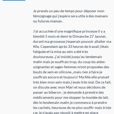
Je prends un peu de temps pour déposer mon
témoignage qui j'espère sera utile à des mamans
ou futures maman.
J'ai accuchée d'une magnifique princesse il y a
bientôt 5 mois et demi le Dimanche 27 Janvier,
durant ma grossesse j'esperais pouvoir allaiter ma
fille. Cependant après 33 heures de travail j'étais
fatiguée et la mise au sein a été très
douloureuse...j'ai insisté jusqu'au lendemain
matin mais je souffrais trop, du coup les aides-
soignantes et sages-femmes m'ont proposées des
bouts de sein en silicone...mais rien à faire je
souffrais encore et toujours! Ma fille elle prenait
très bien mon sein mais j'avais très mal. De ce fait,
on discute avec mon Mari et nous décidons de
passer au biberon ; je demande à prendre des
médicaments pour me stopper la montée de lait,
dès le lendemain matin je commence à prendre
les cachets, heureuse de ne plus souffir mais triste
car je n'avais pas réussit à mettre en place