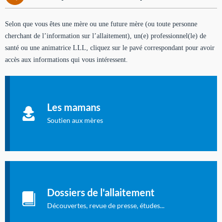
Selon que vous êtes une mère ou une future mère (ou toute personne
cherchant de l’information sur l’allaitement), un(e) professionnel(le) de
santé ou une animatrice LLL, cliquez sur le pavé correspondant pour avoir
accès aux informations qui vous intéressent.
Soutien aux mères
Informations sur l'allaitement et le maternage, pour vous aider
Les mamans
à allaiter et vous informer : toutes les rubriques qui
concernent l'allaitement.
Soutien aux mères
Les dossiers de l'allaitement
Publication en langue française qui fait le point sur les
Dossiers de l'allaitement
dernières études sur l'allaitement publiées dans la presse
internationale.
Découvertes, revue de presse, études...