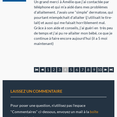
Un grand merci à Amélie que j'ai contactée par
téléphone et qui m'a aidé dans mes problèmes
d'allaitement. J'avais une "simple" dermatose, qui
pourtant m'empêchait d'allaiter (j'utilisait le tire-
lait) et aussi qui me faisait horriblement mal.
Grâce à son aide et conseils, j'ai guéri en très peu
de temps et j'ai pu re-allaiter mon bébé, ce que je
continue à faire encore aujourd'hui (il a 5 moi
maintenant)
1
2
3
4
5
6
7
8
9
10
LAISSEZ UN COMMENTAIRE
Pour poser une question, n'utilisez pas l'espace
"Commentaires" ci-dessous, envoyez un mail à la
boîte