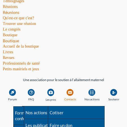
Témoignages
Réunions
Réunions
Qu'est-ce que c'est?
Trouver une réunion
Le congrès
Boutique
Boutique
Accueil de la boutique
Livres
Revues
Professionnels de santé
Petits matériels et jeux
Une association pour le soutien à l’allaitement maternel
Forum
FAQ
Contacts
Nos actions
Soutenir
Les pros
Avant la naissance
Nos actions
Besoin d'aide?
Cotiser
Formations et
conférences
Les débuts
Les publications
Répertoire de tous les
Faire un don