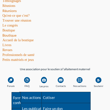
Témoignages
Réunions
Réunions
Qu'est-ce que c'est?
Trouver une réunion
Le congrès
Boutique
Boutique
Accueil de la boutique
Livres
Revues
Professionnels de santé
Petits matériels et jeux
Une association pour le soutien à l’allaitement maternel
Forum
FAQ
Contacts
Nos actions
Soutenir
Les pros
Avant la naissance
Nos actions
Besoin d'aide?
Cotiser
Formations et
conférences
Les débuts
Les publications
Répertoire de tous les
Faire un don