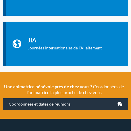
Identifiant oublié ?
Mot de passe oublié ?
Les Journées Internationales de l'Allaitement
La Cité des Sciences et de l’Industrie a accueilli en novembre
JIA
2019 la 11e Journée Internationale de l’Allaitement, un
évènement exceptionnel organisé par LLL France.
Journées Internationales de l'Allaitement
Une animatrice bénévole près de chez vous ?
Coordonnées de
l’animatrice la plus proche de chez vous
Coordonnées et dates de réunions