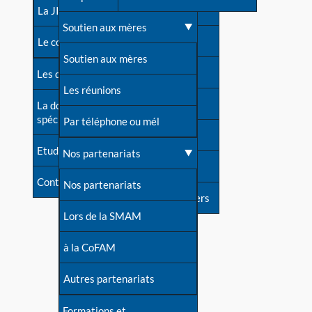
contacts
La JIA
Une difficulté d'allaitement ?
Soutien aux mères
Contact presse
Le congrès
Cas particuliers
Soutien aux mères
Dossier de presse
Les dossiers de l'allaitement
Mythes et vérités
Les réunions
Soutenir LLL
La documentation
spécialisée
Devenir animatrice ?
Par téléphone ou mél
Livre d'or
Etudes récentes
Une question sur le site
Nos partenariats
Forum
Contact
Nos partenariats
S'inscrire à nos newsletters
Lors de la SMAM
à la CoFAM
Autres partenariats
Formations et