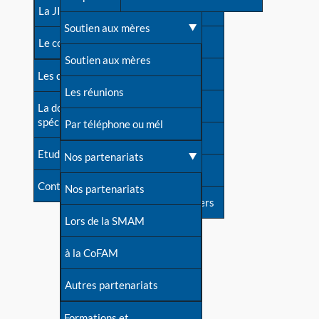
contacts
La JIA
Une difficulté d'allaitement ?
Soutien aux mères
Contact presse
Le congrès
Cas particuliers
Soutien aux mères
Dossier de presse
Les dossiers de l'allaitement
Mythes et vérités
Les réunions
Soutenir LLL
La documentation
spécialisée
Devenir animatrice ?
Par téléphone ou mél
Livre d'or
Etudes récentes
Une question sur le site
Nos partenariats
Forum
Contact
Nos partenariats
S'inscrire à nos newsletters
Lors de la SMAM
à la CoFAM
Autres partenariats
Formations et