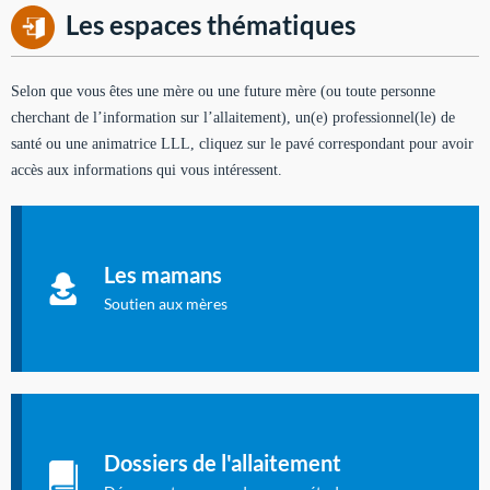
Les espaces thématiques
Selon que vous êtes une mère ou une future mère (ou toute personne
cherchant de l’information sur l’allaitement), un(e) professionnel(le) de
santé ou une animatrice LLL, cliquez sur le pavé correspondant pour avoir
accès aux informations qui vous intéressent.
Soutien aux mères
Informations sur l'allaitement et le maternage, pour vous aider
Les mamans
à allaiter et vous informer : toutes les rubriques qui
concernent l'allaitement.
Soutien aux mères
Les dossiers de l'allaitement
Publication en langue française qui fait le point sur les
Dossiers de l'allaitement
dernières études sur l'allaitement publiées dans la presse
internationale.