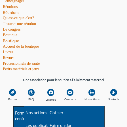
Témoignages
Réunions
Réunions
Qu'est-ce que c'est?
Trouver une réunion
Le congrès
Boutique
Boutique
Accueil de la boutique
Livres
Revues
Professionnels de santé
Petits matériels et jeux
Une association pour le soutien à l’allaitement maternel
Forum
FAQ
Contacts
Nos actions
Soutenir
Les pros
Avant la naissance
Nos actions
Besoin d'aide?
Cotiser
Formations et
conférences
Les débuts
Les publications
Répertoire de tous les
Faire un don