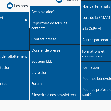
Contacts
Les pros
Nos partenariats
Besoin d'aide?
Lors de la SMAM
et
s
Répertoire de tous les
contacts
à la CoFAM
Contact presse
Autres partenari
Dossier de presse
Formations et
conférences
 de l'allaitement
Soutenir LLL
Formation
tation
Livre d'or
Pour nos bénévol
entes
Forum
Pour les professi
santé
S'inscrire à nos newsletters