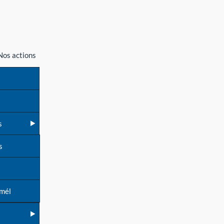
Nos actions
s
s
 mél