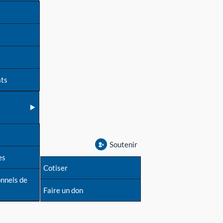
ats
Soutenir
es
Cotiser
onnels de
Faire un don