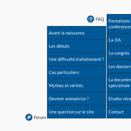
FAQ
Formations 
conférence
Avant la naissance
La JIA
Les débuts
Le congrès
Une difficulté d'allaitement ?
Les dossiers
Cas particuliers
La documen
Mythes et vérités
spécialisée
Devenir animatrice ?
Etudes réc
Une question sur le site
Contact
Forum