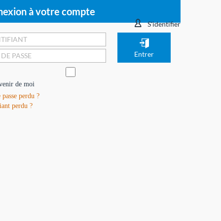
exion à votre compte
S'identifier
venir de moi
 passe perdu ?
iant perdu ?