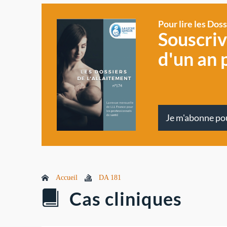
Pour lire les Dos
Souscri
d'un an 
Je m'abonne po
Accueil
DA 181
Cas cliniques