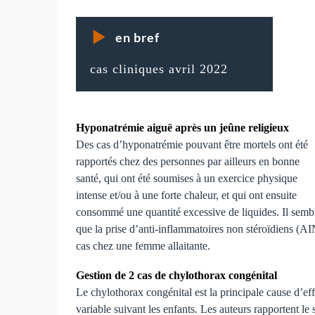
en bref
cas cliniques avril 2022
Photo de William Fortunato
Hyponatrémie aiguë après un jeûne religieux
Des cas d’hyponatrémie pouvant être mortels ont été
rapportés chez des personnes par ailleurs en bonne
santé, qui ont été soumises à un exercice physique
intense et/ou à une forte chaleur, et qui ont ensuite
consommé une quantité excessive de liquides. Il semb
que la prise d’anti-inflammatoires non stéroïdiens (A
cas chez une femme allaitante.
Gestion de 2 cas de chylothorax congénital
Le chylothorax congénital est la principale cause d’ef
variable suivant les enfants. Les auteurs rapportent le