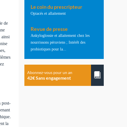
Le coin du prescripteur
Opiacés et allaitement
le de
Revue de presse
une
Ankyloglossie et allaitement chez les
 ainsi
nourrissons péruviens ; Intérêt des
onise
probiotiques pour la...
nes,
oblèmes
hez
Abonnez-vous pour un an
42€ Sans engagement
s post-
venant
thique.
nt la