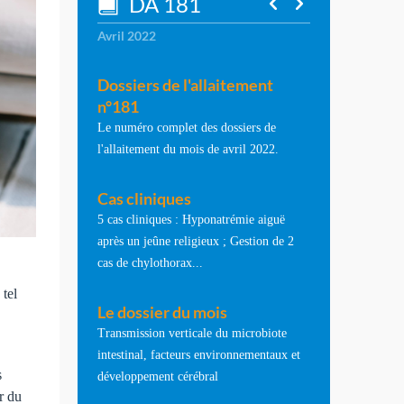
DA 181
Avril 2022
Dossiers de l'allaitement
n°181
Le numéro complet des dossiers de
l'allaitement du mois de avril 2022.
Cas cliniques
5 cas cliniques : Hyponatrémie aiguë
après un jeûne religieux ; Gestion de 2
cas de chylothorax...
 tel
Le dossier du mois
Transmission verticale du microbiote
intestinal, facteurs environnementaux et
s
développement cérébral
r du