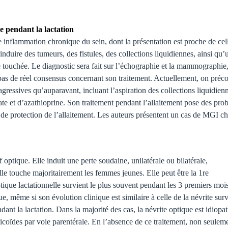
 pendant la lactation
inflammation chronique du sein, dont la présentation est proche de cel
duire des tumeurs, des fistules, des collections liquidiennes, ainsi qu’
 touchée. Le diagnostic sera fait sur l’échographie et la mammographie,
 pas de réel consensus concernant son traitement. Actuellement, on préc
agressives qu’auparavant, incluant l’aspiration des collections liquidien
xate et d’azathioprine. Son traitement pendant l’allaitement pose des pr
 de protection de l’allaitement. Les auteurs présentent un cas de MGI c
 optique. Elle induit une perte soudaine, unilatérale ou bilatérale,
le touche majoritairement les femmes jeunes. Elle peut être la 1re
tique lactationnelle survient le plus souvent pendant les 3 premiers moi
e, même si son évolution clinique est similaire à celle de la névrite sur
ndant la lactation. Dans la majorité des cas, la névrite optique est idiopa
ticoïdes par voie parentérale. En l’absence de ce traitement, non seuleme