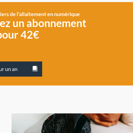
siers de l'allaitement en numérique
vez un abonnement
pour 42€
ur un an