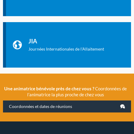
Identifiant oublié ?
Mot de passe oublié ?
Les Journées Internationales de l'Allaitement
La Cité des Sciences et de l’Industrie a accueilli en novembre
JIA
2019 la 11e Journée Internationale de l’Allaitement, un
évènement exceptionnel organisé par LLL France.
Journées Internationales de l'Allaitement
Une animatrice bénévole près de chez vous ?
Coordonnées de
l’animatrice la plus proche de chez vous
Coordonnées et dates de réunions