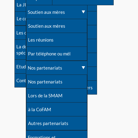
contacts
La JIA
Une difficulté d'allaitement ?
Soutien aux mères
Contact presse
Le congrès
Cas particuliers
Soutien aux mères
Dossier de presse
Les dossiers de l'allaitement
Mythes et vérités
Les réunions
Soutenir LLL
La documentation
spécialisée
Devenir animatrice ?
Par téléphone ou mél
Livre d'or
Etudes récentes
Une question sur le site
Nos partenariats
Forum
Contact
Nos partenariats
S'inscrire à nos newsletters
Lors de la SMAM
à la CoFAM
Autres partenariats
Formations et