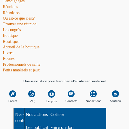
Témoignages
Réunions
Réunions
Qu'est-ce que c'est?
Trouver une réunion
Le congrès
Boutique
Boutique
Accueil de la boutique
Livres
Revues
Professionnels de santé
Petits matériels et jeux
Une association pour le soutien à l’allaitement maternel
Forum
FAQ
Contacts
Nos actions
Soutenir
Les pros
Avant la naissance
Nos actions
Besoin d'aide?
Cotiser
Formations et
conférences
Les débuts
Les publications
Répertoire de tous les
Faire un don