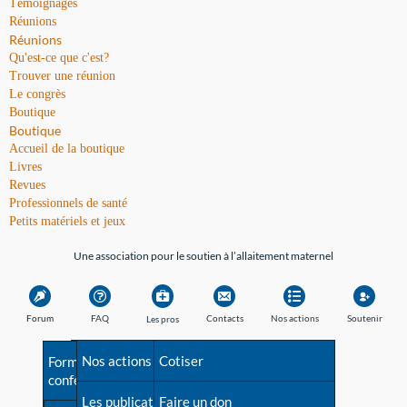
Témoignages
Réunions
Réunions
Qu'est-ce que c'est?
Trouver une réunion
Le congrès
Boutique
Boutique
Accueil de la boutique
Livres
Revues
Professionnels de santé
Petits matériels et jeux
Une association pour le soutien à l’allaitement maternel
Forum
FAQ
Contacts
Nos actions
Soutenir
Les pros
Avant la naissance
Nos actions
Besoin d'aide?
Cotiser
Formations et
conférences
Les débuts
Les publications
Répertoire de tous les
Faire un don