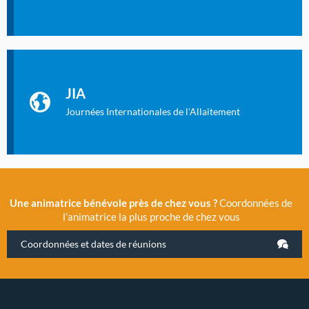
Identifiant oublié ?
Mot de passe oublié ?
Les Journées Internationales de l'Allaitement
La Cité des Sciences et de l’Industrie a accueilli en novembre
JIA
2019 la 11e Journée Internationale de l’Allaitement, un
évènement exceptionnel organisé par LLL France.
Journées Internationales de l'Allaitement
Une animatrice bénévole près de chez vous ?
Coordonnées de
l’animatrice la plus proche de chez vous
Coordonnées et dates de réunions