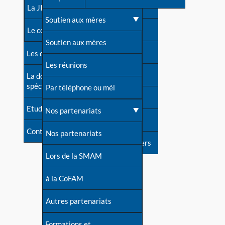
contacts
La JIA
Une difficulté d'allaitement ?
Soutien aux mères
Contact presse
Le congrès
Cas particuliers
Soutien aux mères
Dossier de presse
Les dossiers de l'allaitement
Mythes et vérités
Les réunions
Soutenir LLL
La documentation
spécialisée
Devenir animatrice ?
Par téléphone ou mél
Livre d'or
Etudes récentes
Une question sur le site
Nos partenariats
Forum
Contact
Nos partenariats
S'inscrire à nos newsletters
Lors de la SMAM
à la CoFAM
Autres partenariats
Formations et