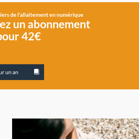
siers de l'allaitement en numérique
vez un abonnement
pour 42€
ur un an