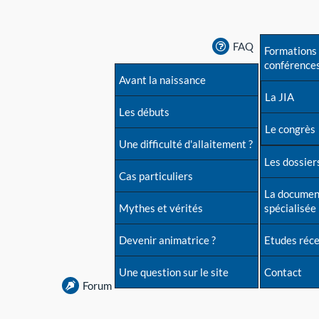
FAQ
Formations 
conférence
Avant la naissance
La JIA
Les débuts
Le congrès
Une difficulté d'allaitement ?
Les dossiers
Cas particuliers
La documen
Mythes et vérités
spécialisée
Devenir animatrice ?
Etudes réc
Une question sur le site
Contact
Forum