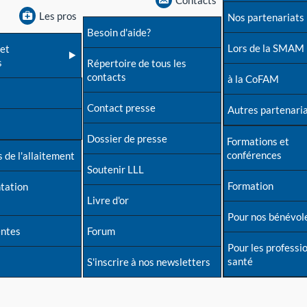
Contacts
Les pros
Nos partenariats
Besoin d'aide?
Lors de la SMAM
et
s
Répertoire de tous les
contacts
à la CoFAM
Contact presse
Autres partenari
Dossier de presse
Formations et
conférences
 de l'allaitement
Soutenir LLL
Formation
tation
Livre d'or
Pour nos bénévol
entes
Forum
Pour les professi
santé
S'inscrire à nos newsletters