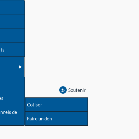
ats
Soutenir
es
Cotiser
onnels de
Faire un don