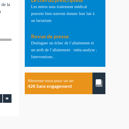
Le coin du prescripteur
 de la
Les mères sous traitement médical
n
peuvent bien souvent donner leur lait à
un lactarium
Revue de presse
Distinguer un échec de l’allaitement et
un arrêt de l’allaitement : méta-analyse ;
Interventions...
Abonnez-vous pour un an
42€ Sans engagement