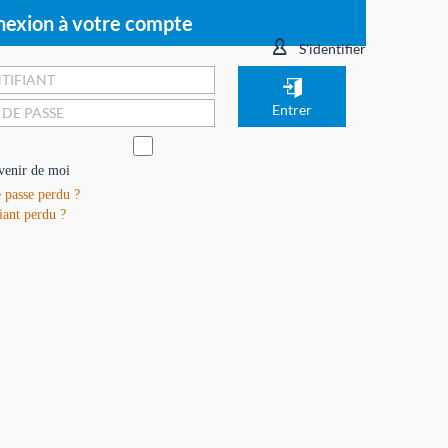
exion à votre compte
S'identifier
venir de moi
 passe perdu ?
iant perdu ?