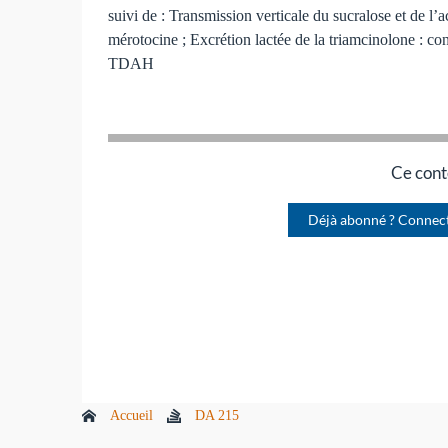
suivi de : Transmission verticale du sucralose et de l’
mérotocine ; Excrétion lactée de la triamcinolone : c
TDAH
Ce cont
Déjà abonné ? Connec
Accueil
DA 215