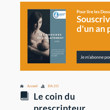
Pour lire les Dos
Souscri
d'un an 
Je m'abonne po
Accueil
DA 215
Le coin du
prescripteur