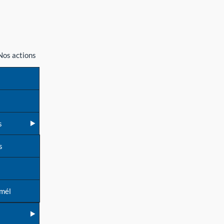
Nos actions
s
s
 mél