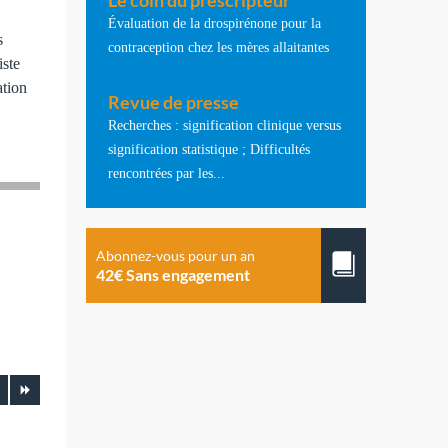
Le coin du prescripteur
Évaluation de la drospirénone pour la
s
contraception chez les mères allaitantes
iste
ation
Revue de presse
Recherches : signification clinique versus
signification statistique ; Difficultés
rencontrées par les...
Abonnez-vous pour un an
42€ Sans engagement