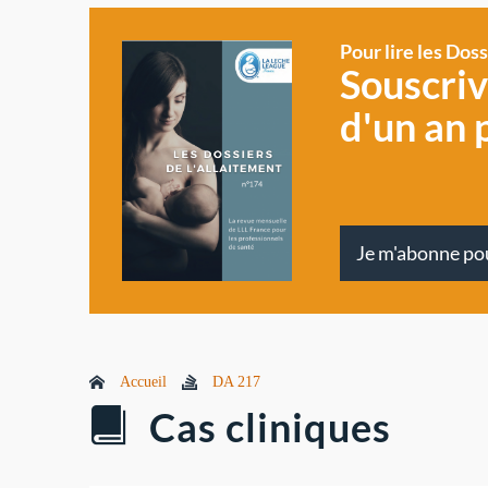
Pour lire les Dos
Souscri
d'un an 
Je m'abonne po
Accueil
DA 217
Cas cliniques