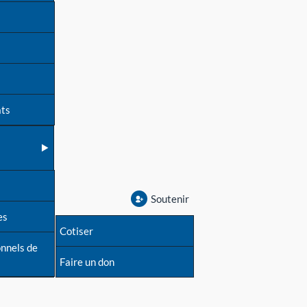
ats
Soutenir
es
Cotiser
onnels de
Faire un don