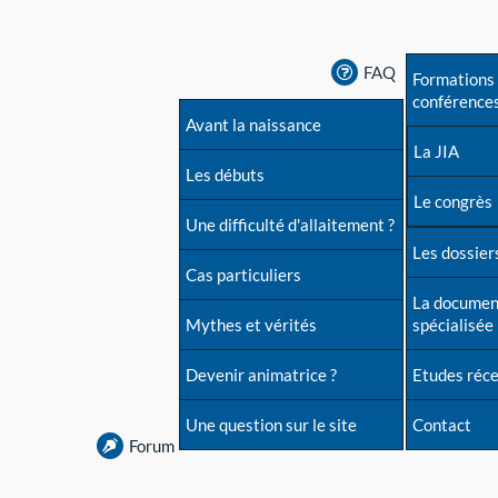
FAQ
Formations 
conférence
Avant la naissance
La JIA
Les débuts
Le congrès
Une difficulté d'allaitement ?
Les dossiers
Cas particuliers
La documen
Mythes et vérités
spécialisée
Devenir animatrice ?
Etudes réc
Une question sur le site
Contact
Forum