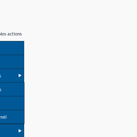
Nos actions
s
s
 mél