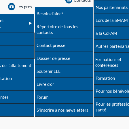
Contacts
Les pros
Nos partenariats
Besoin d'aide?
Lors de la SMAM
et
s
Répertoire de tous les
contacts
à la CoFAM
Contact presse
Autres partenari
Dossier de presse
Formations et
conférences
 de l'allaitement
Soutenir LLL
Formation
tation
Livre d'or
Pour nos bénévol
entes
Forum
Pour les professi
santé
S'inscrire à nos newsletters