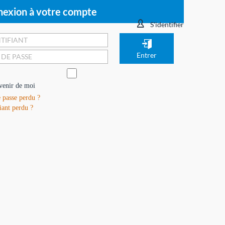
exion à votre compte
S'identifier
venir de moi
 passe perdu ?
iant perdu ?