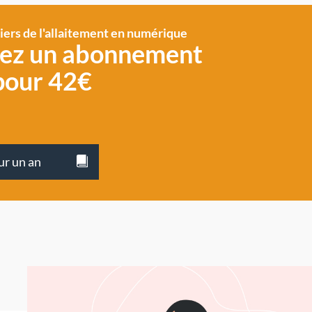
siers de l'allaitement en numérique
vez un abonnement
pour 42€
ur un an