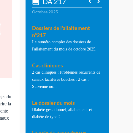
DA 217
Octobre 2025
Dossiers de l'allaitement
n°217
Le numéro complet des dossiers de
l'allaitement du mois de octobre 2025.
Cas cliniques
2 cas cliniques : Problèmes récurrents de
canaux lactifères bouchés : 2 cas ;
Survenue ou...
ges du
Le dossier du mois
rire la
Diabète gestationnel, allaitement, et
sente
diabète de type 2
canaux