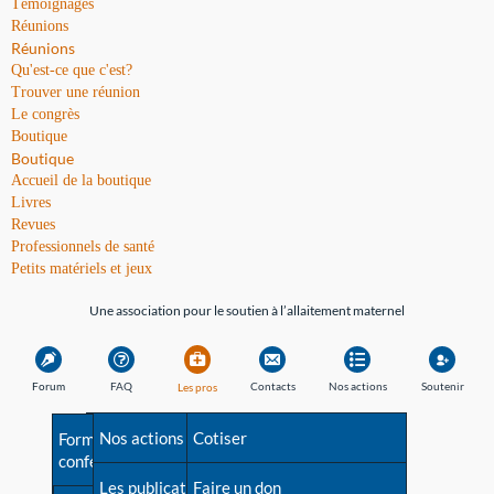
Témoignages
Réunions
Réunions
Qu'est-ce que c'est?
Trouver une réunion
Le congrès
Boutique
Boutique
Accueil de la boutique
Livres
Revues
Professionnels de santé
Petits matériels et jeux
Une association pour le soutien à l’allaitement maternel
Forum
FAQ
Contacts
Nos actions
Soutenir
Les pros
Avant la naissance
Nos actions
Besoin d'aide?
Cotiser
Formations et
conférences
Les débuts
Les publications
Répertoire de tous les
Faire un don