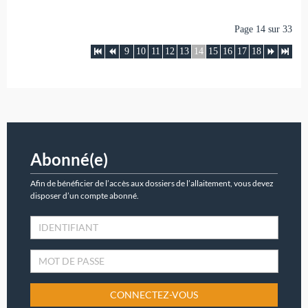
Page 14 sur 33
9
10
11
12
13
14
15
16
17
18
Abonné(e)
Afin de bénéficier de l’accès aux dossiers de l’allaitement, vous devez
disposer d’un compte abonné.
CONNECTEZ-VOUS