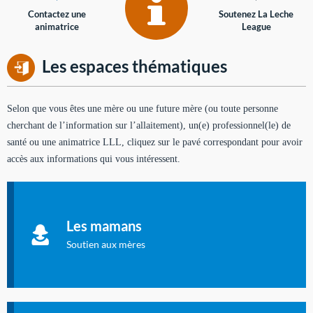
Contactez une
Soutenez La Leche
animatrice
League
Les espaces thématiques
Selon que vous êtes une mère ou une future mère (ou toute personne
cherchant de l’information sur l’allaitement), un(e) professionnel(le) de
santé ou une animatrice LLL, cliquez sur le pavé correspondant pour avoir
accès aux informations qui vous intéressent.
Soutien aux mères
Informations sur l'allaitement et le maternage, pour vous aider
Les mamans
à allaiter et vous informer : toutes les rubriques qui
concernent l'allaitement.
Soutien aux mères