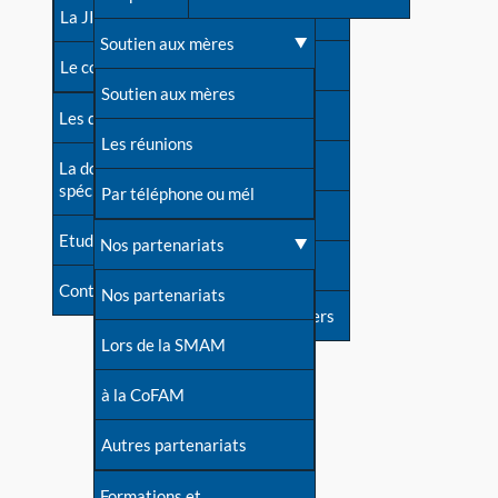
contacts
La JIA
Une difficulté d'allaitement ?
Soutien aux mères
Contact presse
Le congrès
Cas particuliers
Soutien aux mères
Dossier de presse
Les dossiers de l'allaitement
Mythes et vérités
Les réunions
Soutenir LLL
La documentation
spécialisée
Devenir animatrice ?
Par téléphone ou mél
Livre d'or
Etudes récentes
Une question sur le site
Nos partenariats
Forum
Contact
Nos partenariats
S'inscrire à nos newsletters
Lors de la SMAM
à la CoFAM
Autres partenariats
Formations et