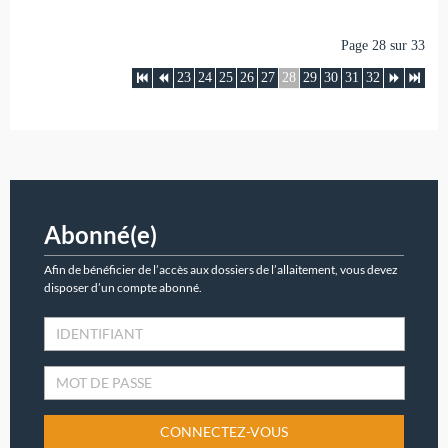
Page 28 sur 33
23
24
25
26
27
28
29
30
31
32
Abonné(e)
Afin de bénéficier de l’accès aux dossiers de l’allaitement, vous devez
disposer d’un compte abonné.
CONNECTEZ-VOUS