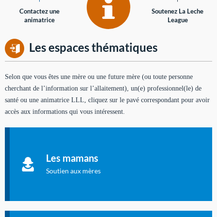
Contactez une
Soutenez La Leche
animatrice
League
Les espaces thématiques
Selon que vous êtes une mère ou une future mère (ou toute personne
cherchant de l’information sur l’allaitement), un(e) professionnel(le) de
santé ou une animatrice LLL, cliquez sur le pavé correspondant pour avoir
accès aux informations qui vous intéressent.
Soutien aux mères
Informations sur l'allaitement et le maternage, pour vous aider
Les mamans
à allaiter et vous informer : toutes les rubriques qui
concernent l'allaitement.
Soutien aux mères