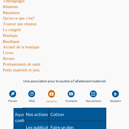
Témoignages
Réunions
Réunions
Qu'est-ce que c'est?
Trouver une réunion
Le congrès
Boutique
Boutique
Accueil de la boutique
Livres
Revues
Professionnels de santé
Petits matériels et jeux
Une association pour le soutien à l’allaitement maternel
Forum
FAQ
Contacts
Nos actions
Soutenir
Les pros
Avant la naissance
Nos actions
Besoin d'aide?
Cotiser
Formations et
conférences
Les débuts
Les publications
Répertoire de tous les
Faire un don