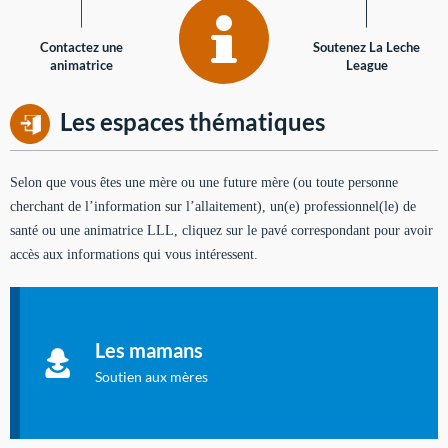
Contactez une
Soutenez La Leche
animatrice
League
Les espaces thématiques
Selon que vous êtes une mère ou une future mère (ou toute personne
cherchant de l’information sur l’allaitement), un(e) professionnel(le) de
santé ou une animatrice LLL, cliquez sur le pavé correspondant pour avoir
accès aux informations qui vous intéressent.
Soutien aux mères
Informations sur l'allaitement et le maternage, pour vous aider
Les mamans
à allaiter et vous informer : toutes les rubriques qui
concernent l'allaitement.
Soutien aux mères