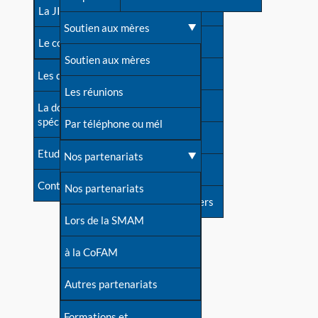
contacts
La JIA
Une difficulté d'allaitement ?
Soutien aux mères
Contact presse
Le congrès
Cas particuliers
Soutien aux mères
Dossier de presse
Les dossiers de l'allaitement
Mythes et vérités
Les réunions
Soutenir LLL
La documentation
spécialisée
Devenir animatrice ?
Par téléphone ou mél
Livre d'or
Etudes récentes
Une question sur le site
Nos partenariats
Forum
Contact
Nos partenariats
S'inscrire à nos newsletters
Lors de la SMAM
à la CoFAM
Autres partenariats
Formations et