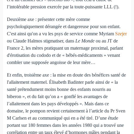
l’intolérable pression exercée par la toute-puissante LLL (!).
Deuxième axe : présenter cette mère comme
psychologiquement dérangée et dangereuse pour son enfant.
C'est ainsi qu'on a vu les psys de service comme Myriam
Szejer
ou Claude Halmos stigmatiser, dans
Le Monde
ou au JT de
France 2, les mères pratiquant un maternage proximal, parlant
d'érotisation du cododo et de « bébés-médicaments » venant
combler une supposée angoisse de leur mère…
Et enfin, troisième axe : la mise en doute des bénéfices santé de
l'allaitement maternel. Élisabeth Badinter parle ainsi de « la
santé prétendument moins bonne des enfants nourris au
biberon », et du fait qu’on a « gonflé les avantages de
l’allaitement dans les pays développés ». Mais dans ce
domaine, le pompon revient certainement à l’article du Pr Sven
M Carlsen et au communiqué qui en a été tiré. D’une étude
portant sur 180 femmes dans les années 1980 qui a trouvé une
corrélation entre un taux élevé d’hormones mâles pendant la