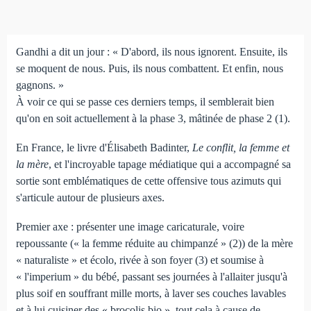
Gandhi a dit un jour : « D'abord, ils nous ignorent. Ensuite, ils
se moquent de nous. Puis, ils nous combattent. Et enfin, nous
gagnons. »
À voir ce qui se passe ces derniers temps, il semblerait bien
qu'on en soit actuellement à la phase 3, mâtinée de phase 2 (1).
En France, le livre d'Élisabeth Badinter,
Le conflit, la femme et
la mère
, et l'incroyable tapage médiatique qui a accompagné sa
sortie sont emblématiques de cette offensive tous azimuts qui
s'articule autour de plusieurs axes.
Premier axe : présenter une image caricaturale, voire
repoussante (« la femme réduite au chimpanzé » (2)) de la mère
« naturaliste » et écolo, rivée à son foyer (3) et soumise à
« l'imperium » du bébé, passant ses journées à l'allaiter jusqu'à
plus soif en souffrant mille morts, à laver ses couches lavables
et à lui cuisiner des « brocolis bio », tout cela à cause de