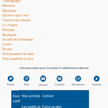
Témoignages
Réunions
Réunions
Qu'est-ce que c'est?
Trouver une réunion
Le congrès
Boutique
Boutique
Accueil de la boutique
Livres
Revues
Professionnels de santé
Petits matériels et jeux
Une association pour le soutien à l’allaitement maternel
Forum
FAQ
Contacts
Nos actions
Soutenir
Les pros
Avant la naissance
Nos actions
Besoin d'aide?
Cotiser
Formations et
conférences
Les débuts
Les publications
Répertoire de tous les
Faire un don