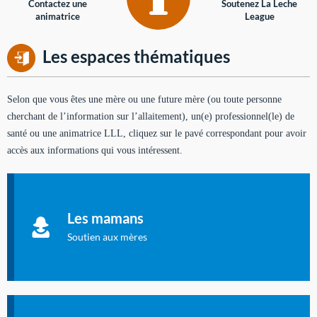
Contactez une
Soutenez La Leche
animatrice
League
Les espaces thématiques
Selon que vous êtes une mère ou une future mère (ou toute personne
cherchant de l’information sur l’allaitement), un(e) professionnel(le) de
santé ou une animatrice LLL, cliquez sur le pavé correspondant pour avoir
accès aux informations qui vous intéressent.
Soutien aux mères
Informations sur l'allaitement et le maternage, pour vous aider
Les mamans
à allaiter et vous informer : toutes les rubriques qui
concernent l'allaitement.
Soutien aux mères
Les dossiers de l'allaitement