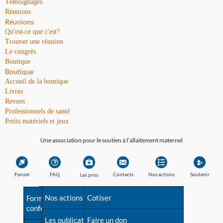
Témoignages
Réunions
Réunions
Qu'est-ce que c'est?
Trouver une réunion
Le congrès
Boutique
Boutique
Accueil de la boutique
Livres
Revues
Professionnels de santé
Petits matériels et jeux
Une association pour le soutien à l’allaitement maternel
Forum
FAQ
Contacts
Nos actions
Soutenir
Les pros
Avant la naissance
Nos actions
Besoin d'aide?
Cotiser
Formations et
conférences
Les débuts
Les publications
Répertoire de tous les
Faire un don