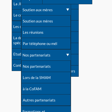
contacts
La JIA
Une difficulté d'allaitement ?
Soutien aux mères
Contact presse
Le congrès
Cas particuliers
Soutien aux mères
Dossier de presse
Les dossiers de l'allaitement
Mythes et vérités
Les réunions
Soutenir LLL
La documentation
spécialisée
Devenir animatrice ?
Par téléphone ou mél
Livre d'or
Etudes récentes
Une question sur le site
Nos partenariats
Forum
Contact
Nos partenariats
S'inscrire à nos newsletters
Lors de la SMAM
à la CoFAM
Autres partenariats
Formations et